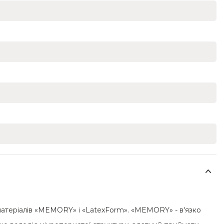
матеріалів «MEMORY» і «LatexForm». «MEMORY» - в'язко