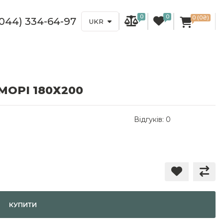
0
0
0 (0₴)
(044) 334-64-97
UKR
ОРІ 180Х200
Відгуків: 0
КУПИТИ