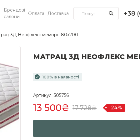
Брендові
+38 
и
Оплата
Доставка
салони
рац 3Д Неофлекс меморі 180х200
МАТРАЦ 3Д НЕОФЛЕКС МЕМ
100% в наявності
Артикул: 505756
13 500₴
17 728₴
24%