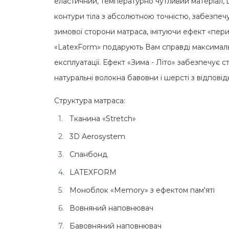
еластичний, температурно чутливий матеріал, 
контури тіла з абсолютною точністю, забезпеч
зимової сторони матраса, імітуючи ефект «пер
«LatexForm» подарують Вам справді максималь
експлуатації. Ефект «Зима - Літо» забезпечує 
натуральні волокна бавовни і шерсті з відповід
Структура матраса:
Тканина «Stretch»
3D Aerosystem
Спанбонд
LATEXFORM
Моноблок «Memory» з ефектом пам'яті
Вовняний наповнювач
Бавовняний наповнювач