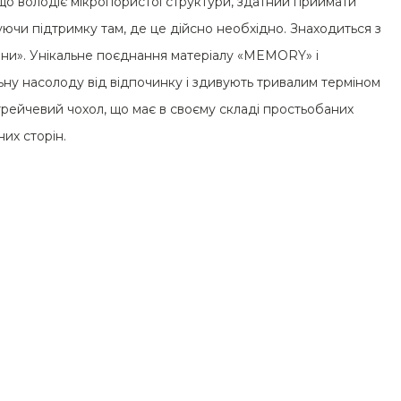
що володіє мікропористої структури, здатний приймати
уючи підтримку там, де це дійсно необхідно. Знаходиться з
ини». Унікальне поєднання матеріалу «MEMORY» і
ну насолоду від відпочинку і здивують тривалим терміном
стрейчевий чохол, що має в своєму складі простьобаних
них сторін.