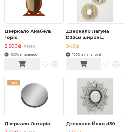
Дзеркало Анабель
Дзеркало Лагуна
горіх
D25см широкі
пелюстки
2 500₴
348₴
7 143₴
100% в наявності
100% в наявності
-
46%
Дзеркало Онтаріо
Дзеркало Йоко d50