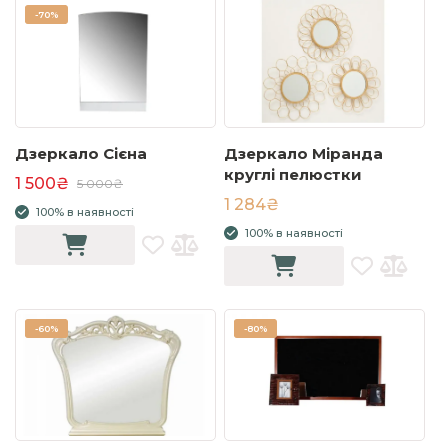
-
70%
Дзеркало Сієна
Дзеркало Міранда
круглі пелюстки
1 500₴
5 000₴
1 284₴
100% в наявності
100% в наявності
-
60%
-
80%