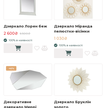
Дзеркало Лорен беж
Дзеркало Міранда
пелюстки-вісімки
2 600₴
6 500₴
1 030₴
100% в наявності
100% в наявності
-
40%
Декоративне
Дзеркало Бруклін
дзеркало Меррі
золото