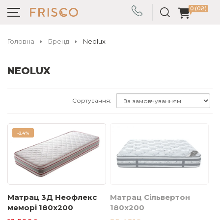
0 (0₴)
Головна
Бренд
Neolux
NEOLUX
Сортування:
-
24%
Матрац 3Д Неофлекс
Матрац Сільвертон
меморі 180х200
180х200