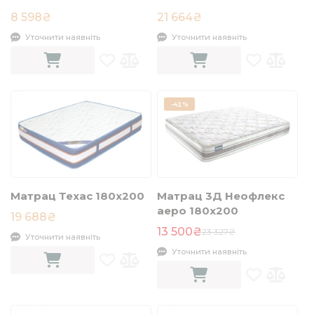
8 598₴
21 664₴
Уточнити наявніть
Уточнити наявніть
-
42%
Матрац Техас 180х200
Матрац 3Д Неофлекс
аеро 180х200
19 688₴
13 500₴
23 327₴
Уточнити наявніть
Уточнити наявніть