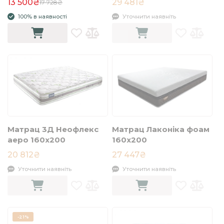
13 500₴
29 481₴
17 728₴
100% в наявності
Уточнити наявніть
Матрац 3Д Неофлекс
Матрац Лаконіка фоам
аеро 160х200
160х200
20 812₴
27 447₴
Уточнити наявніть
Уточнити наявніть
-
21%