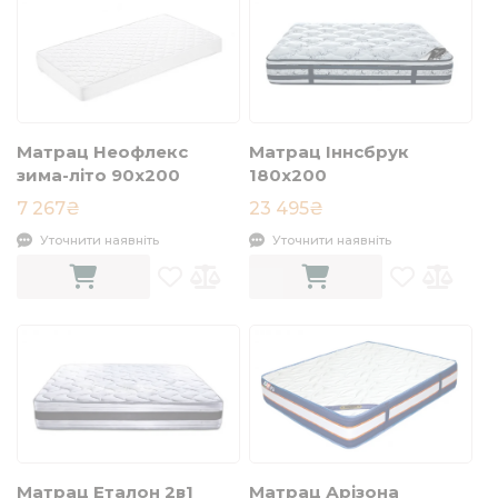
Матрац Неофлекс
Матрац Іннсбрук
зима-літо 90x200
180х200
7 267₴
23 495₴
Уточнити наявніть
Уточнити наявніть
Матрац Еталон 2в1
Матрац Арізона