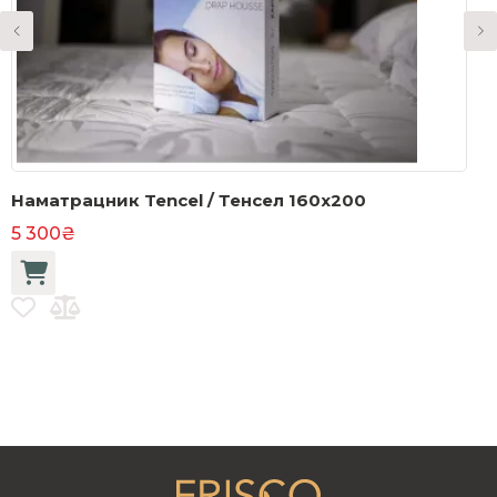
Наматрацник Tencel / Тенсел 160x200
Ш
5 300₴
4