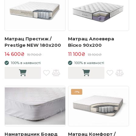
Матрац Престиж /
Матрац Алоевера
Prestige NEW 180x200
Віско 90x200
14 600₴
11 100₴
15 700₴
13 100₴
100% в наявності
100% в наявності
-
7%
Наматрацник Боард
Матрац Комфорт /