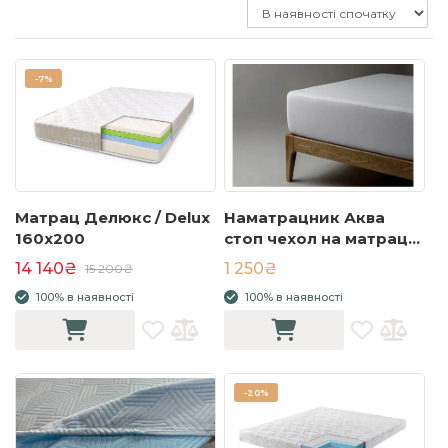
-
7%
Матрац Делюкс / Delux
Наматрацник Аква
160x200
стоп чехол на матрац
160х200 з високим
14 140₴
1 250₴
15 200₴
бортом
100% в наявності
100% в наявності
-
20%