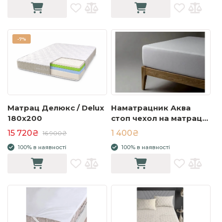
-
7%
Матрац Делюкс / Delux
Наматрацник Аква
180x200
стоп чехол на матрац
180х200 з високим
15 720₴
1 400₴
16 900₴
бортом
100% в наявності
100% в наявності