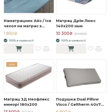
Наматрацник Айс / Ice
Матрац Дрім Люкс
чехол на матрас з
140x200 нью
бортом та
1 850₴
10 300₴
12 900₴
охолоджуючим
100% в наявності
100% в наявності
ефектом 180x200
-
24%
Матрац 3Д Неофлекс
Подушка Dual Pillow
меморі 180х200
Visco / Geltherm 40x70
см
13 500₴
6 900₴
17 728₴