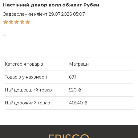
Настінний декор волл обжект Рубен
С
Задоволений клієнт 29.07.2026 05:07
З
...
...
Категорія товарів
Матраци
Товарів у наявності
691
Найдешевший товар
520 ₴
ЯК ВИБРАТИ МАТРАЦ ЗА ЖОРСТКІСТЮ
Найдорожчий товар
40540 ₴
Цей показник – один з основних серед характеристик виробу.
Від нього залежить, наскільки гарно конкретна модель
підтримуватиме тіло людини, що лежить. Під жорсткістю мається