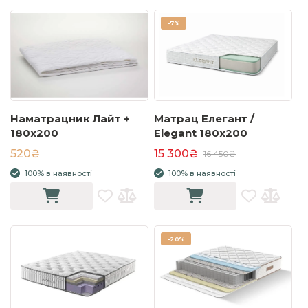
-
7%
Наматрацник Лайт +
Матрац Елегант /
180x200
Elegant 180x200
520₴
15 300₴
16 450₴
100% в наявності
100% в наявності
-
20%