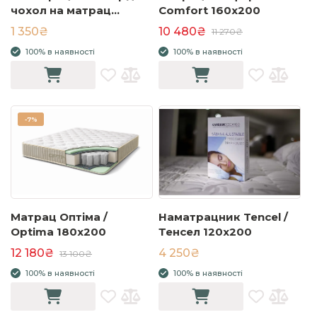
чохол на матрац
Comfort 160x200
160x200 з високим
1 350₴
10 480₴
11 270₴
бортом
100% в наявності
100% в наявності
-
7%
Матрац Оптіма /
Наматрацник Tencel /
Optima 180x200
Тенсел 120x200
12 180₴
4 250₴
13 100₴
100% в наявності
100% в наявності