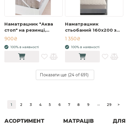
Наматрацник "Аква
Наматрацник
стоп" на резинці,
стьобаний 160x200 з
мембрана 180х200
високим бортом
900₴
1 350₴
100% в наявності
100% в наявності
Показати ще (
24
of 691)
...
1
2
3
4
5
6
7
8
9
29
>
АСОРТИМЕНТ МАТРАЦІВ ДЛЯ