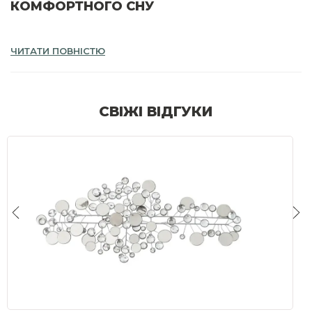
КОМФОРТНОГО СНУ
ЧИТАТИ ПОВНІСТЮ
Якість сну дитини та дорослої людини залежить від матраца. Це
важлива складова спального місця, що забезпечує підтримку
хребта та всього тіла під час відпочинку.
СВІЖІ ВІДГУКИ
Виріб підбирають за такими параметрами:
розмір ліжка;
стан здоров'я людини, що спатиме на ньому;
кількість осіб;
вага користувача.
Перш ніж купити матрац, важливо переконатися, що він подарує
здоровий сон. Це можливе лише для моделі, яка відповідає
вашим потребам. За наявності захворювань опорно-рухового
апарату необхідно звернутися до лікаря-ортопеда для
рекомендацій.