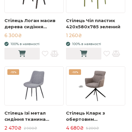
Стілець Логан масив
Стілець Чіл пластик
дерева сидіння
420x580x785 зелений
тканина 583x505x785
6 300₴
1 260₴
коричневий
100% в наявності
100% в наявності
-
15%
-
10%
Стілець Ізі метал
Стілець Кларк з
сидіння тканина
обертовим
540x610x830 сірий
механізмом, метал
2 470₴
4 680₴
2 900₴
5 200₴
сидіння тканина