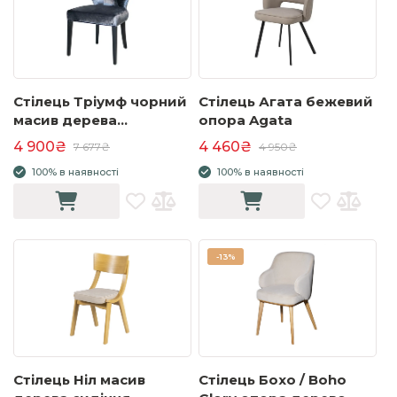
Стілець Тріумф чорний
Стілець Агата бежевий
масив дерева
опора Agata
535x440x790 тканина
4 900₴
4 460₴
7 677₴
4 950₴
сіра
100% в наявності
100% в наявності
-
13%
Стілець Ніл масив
Стілець Бохо / Boho