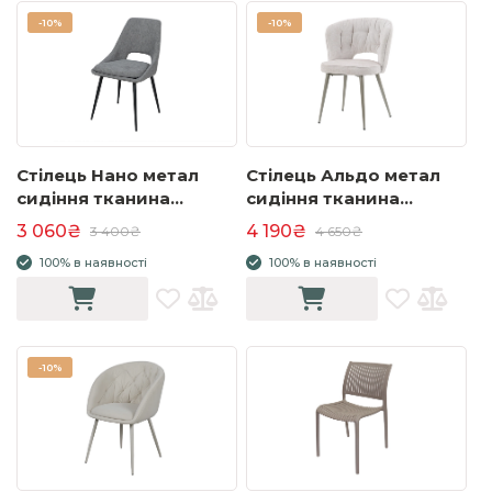
-
10%
-
10%
Стілець Нано метал
Стілець Альдо метал
сидіння тканина
сидіння тканина
480x605x850 темно-
молочна ноги шампань
3 060₴
4 190₴
3 400₴
4 650₴
сірий
100% в наявності
100% в наявності
-
10%