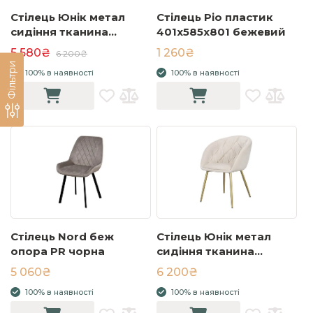
Стілець Юнік метал
Стілець Ріо пластик
сидіння тканина
401x585x801 бежевий
570x570x810 бежева
5 580₴
1 260₴
6 200₴
ноги бежеві
Фільтри
100% в наявності
100% в наявності
Стілець Nord беж
Стілець Юнік метал
опора PR чорна
сидіння тканина
570x570x810 світло-
5 060₴
6 200₴
бежевий
100% в наявності
100% в наявності