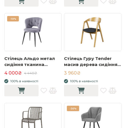
-
10%
Стілець Альдо метал
Стілець Гуру Tender
сидіння тканина
масив дерева сидіння
590x590x820 сірий
тканина чорна
4 000₴
3 960₴
4 440₴
526x558x782 дуб
100% в наявності
100% в наявності
-
30%