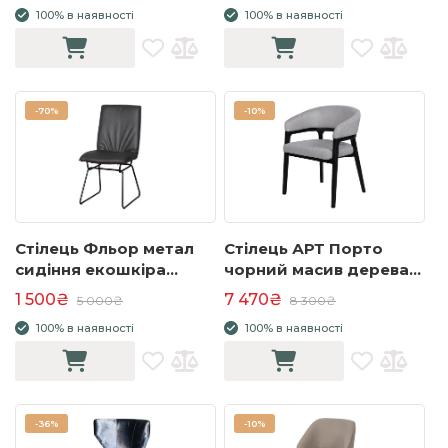
100% в наявності
100% в наявності
600x610x880 бежевий
-
70%
-
10%
Стілець Фльор метал
Стілець АРТ Порто
сидіння екошкіра
чорний масив дерева
460x640x905 чорний
575x580x780 тканина
1 500₴
7 470₴
5 000₴
8 300₴
сірий
100% в наявності
100% в наявності
-
36%
-
10%