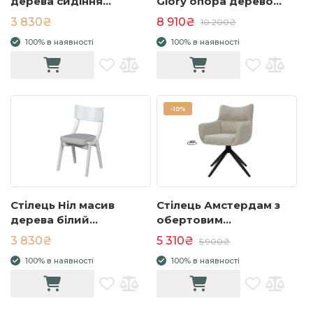
дерева сидіння
Glory опора дерево
тканина 480x450x925
горіх/беж
3 830₴
8 910₴
10 200₴
беж
100% в наявності
100% в наявності
-
10%
Стілець Ніл масив
Стілець Амстердам з
дерева білий
обертовим
480x450x925 тканина
механізмом, метал
3 830₴
5 310₴
5 900₴
сіра
сидіння тканина
100% в наявності
100% в наявності
620x610x870 бежевий