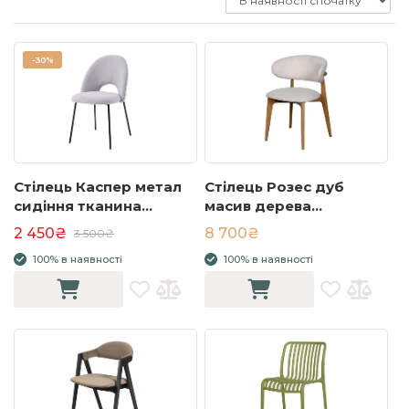
-
30%
Стілець Каспер метал
Стілець Розес дуб
сидіння тканина
масив дерева
505x535x810 світло-
580x560x805 тканина
2 450₴
8 700₴
3 500₴
сірий
бежева
100% в наявності
100% в наявності