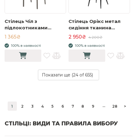
Стілець Чіл з
Стілець Орікс метал
підлокотниками
сидіння тканина
пластик 550x580x785
600x550x840 сірий
1 365₴
2 950₴
4 200₴
сірий
100% в наявності
100% в наявності
Показати ще (
24
of 655)
...
1
2
3
4
5
6
7
8
9
28
>
СТІЛЬЦІ: ВИДИ ТА ПРАВИЛА ВИБОРУ