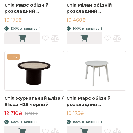
Стіл Марс обідній
Стіл Мілан обідній
розкладний
розкладний
900/1200x900x750
1100/1400x700x750
10 175₴
10 460₴
білий
чорний/Black patina
100% в наявності
100% в наявності
-
10%
Стіл журнальний Еліза /
Стіл Марс обідній
Elissa H35 чорний
розкладний
900/1200x900x750
12 710₴
10 175₴
14 120₴
кремовий
100% в наявності
100% в наявності