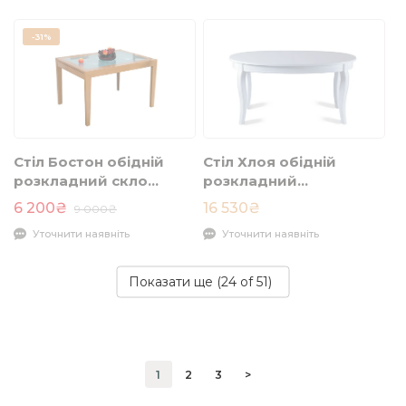
-
31%
Стіл Бостон обідній
Стіл Хлоя обідній
розкладний скло
розкладний
1200/2400x900x760
1530/1910x1020x750
6 200₴
16 530₴
9 000₴
дуб світлий
білий
Уточнити наявніть
Уточнити наявніть
Показати ще (
24
of 51)
1
2
3
>