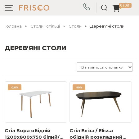
0 (0₴)
Головна
Столи і стільці
Столи
Дерев'яні столи
ДЕРЕВ'ЯНІ СТОЛИ
-
20%
-
10%
Стіл Бора обідній
Стіл Еліза / Elissa
1200x800x750 білий/
обідній розкладний