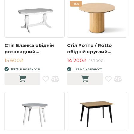
-
15%
Стіл Бланка обідній
Стіл Ротто / Rotto
розкладний
обідній круглий
1600/2000x900x750
1200x1200x770 дуб
15 600₴
14 200₴
16 700₴
білий
вінченца RT-09
100% в наявності
100% в наявності