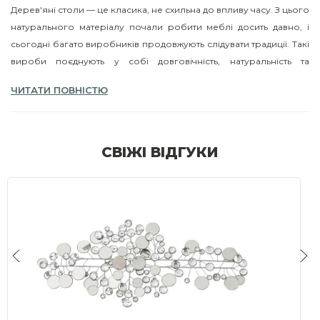
Дерев'яні столи — це класика, не схильна до впливу часу. З цього
натурального матеріалу почали робити меблі досить давно, і
сьогодні багато виробників продовжують слідувати традиції. Такі
вироби поєднують у собі довговічність, натуральність та
універсальність, їх вдається вписати у будь-який інтер'єр. У
ЧИТАТИ ПОВНІСТЮ
нашому магазині ви можете купити дерев'яні столи та створити
затишну атмосферу у своєму житлі.
СВІЖІ ВІДГУКИ
ЧОМУ ВАРТО ВИБРАТИ ДЕРЕВ'ЯНИЙ СТІЛ