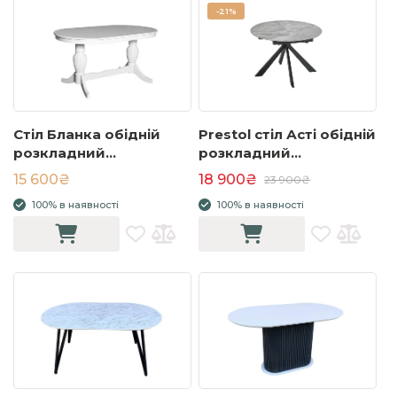
-
21%
Стіл Бланка обідній
Prestol стіл Асті обідній
розкладний
розкладний
1600/2000x900x750
1100/1400х1100х750
15 600₴
18 900₴
23 900₴
білий
сірий глянець
100% в наявності
100% в наявності