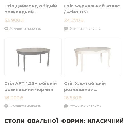
Стіл Даймонд обідній
Стіл журнальний Атлас
розкладний
/ Atlas H31
1600/2000x1000x760
33 900₴
24 270₴
білий
Уточнити наявніть
Уточнити наявніть
Стіл АРТ 1,53м обідній
Стіл Хлоя обідній
розкладний чорний
розкладний
1530/1910x1020x750
18 000₴
16 530₴
айворі
Уточнити наявніть
Уточнити наявніть
СТОЛИ ОВАЛЬНОЇ ФОРМИ: КЛАСИЧНИЙ