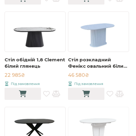
Стіл обідній 1,8 Clement
Стіл розкладний
білий глянець
Фенікс овальний білий
120x80 (HPL)
22 985₴
46 580₴
Під замовлення
Під замовлення