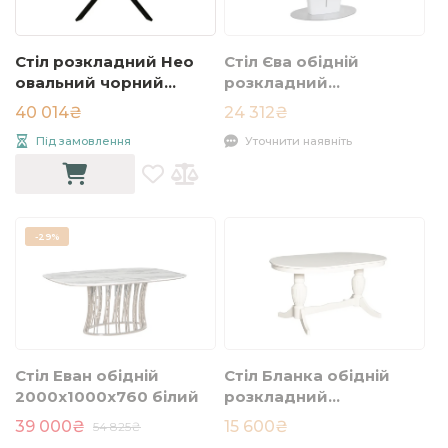
Стіл розкладний Нео
Стіл Єва обідній
овальний чорний
розкладний
120x80 (HPL)
1400/1800x900x760
40 014₴
24 312₴
білий
Під замовлення
Уточнити наявніть
-
29%
Стіл Еван обідній
Стіл Бланка обідній
2000x1000x760 білий
розкладний
1600/2000x900x750
39 000₴
15 600₴
54 825₴
кремовий/метелик