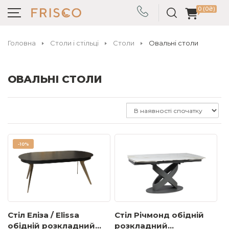
0 (0₴)
Головна
Столи і стільці
Столи
Овальні столи
ОВАЛЬНІ СТОЛИ
-
10%
Стіл Еліза / Elissa
Cтіл Річмонд обідній
обідній розкладний
розкладний