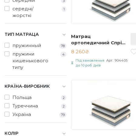
середній
3
середні/
1
жорсткі
ТИП МАТРАЦА
Матрац
ортопедичний Спрінг
пружинный
78
Меморі / Spring
8 260₴
пружини
4
Memory 90х190 см
кишенькового
Під замовлення
Арт.: 904405
Білий
до 10 роб. днів
типу
КРАЇНА-ВИРОБНИК
Польща
2
Туреччина
2
Україна
79
КОЛІР