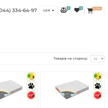
0
0
0 (0₴)
(044) 334-64-97
UKR
Товарів на сторінці:
5
5
5
5
6
6