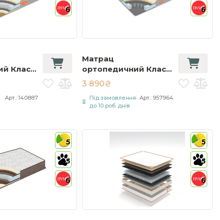
6
6
Матрац
й Класік
ортопедичний Класік
c Lux
/ Classic 70х190 см
3 890₴
ілий
Білий
я
Арт.: 140887
Під замовлення
Арт.: 957964
до 10 роб. днів
5
5
5
5
6
6