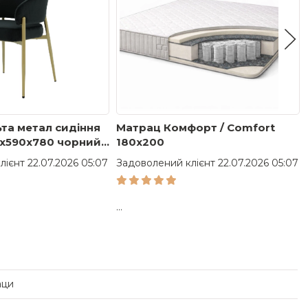
ьта метал сидіння
Матрац Комфорт / Comfort
x590x780 чорний,
180x200
ієнт 22.07.2026 05:07
Задоволений клієнт 22.07.2026 05:07
...
аци