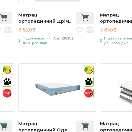
Матрац
Матрац
ортопедичний Дрім
ортопедични
Кокос / Dream Cocos
Економ / Clas
8 820₴
3 850₴
90х200 см Білий
Econom 80х1
Під замовлення
Арт.: 528282
Під замовленн
Білий
до 10 роб. днів
до 10 роб. днів
5
5
5
5
6
6
Матрац
Матрац
ортопедичний Одеса
ортопедични