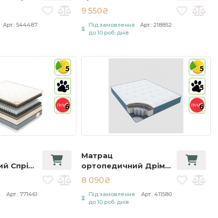
ing
Санлайн Люкс /
9 550₴
90 см
Sunline Lux 90х190 см
я
Арт.: 544487
Під замовлення
Арт.: 218852
Сірий
до 10 роб. днів
5
5
5
5
6
6
Матрац
й Спрінг
ортопедичний Дрім
 Spring
Кокос / Dream Cocos
8 090₴
e 90х190
80х200 см Білий
я
Арт.: 771461
Під замовлення
Арт.: 411580
до 10 роб. днів