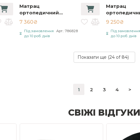
Матрац
Матрац
ортопедичний
ортопедичн
Санлайн / Sunline
Савана / Sav
7 360₴
9 250₴
90х180 см Білий
80х190 см Бі
Під замовлення
Арт.: 786828
Під замовленн
до 10 роб. днів
до 10 роб. днів
Показати ще (
24
of 84)
1
2
3
4
>
СВІЖІ ВІДГУК