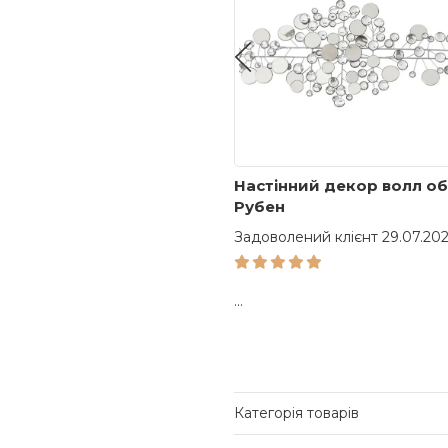
на 1д Лачетті / Lacetti
Настінний декор волл о
712R
Рубен
олений клієнт 24.06.2026 12:06
Задоволений клієнт 29.07.202
...
Категорія товарів