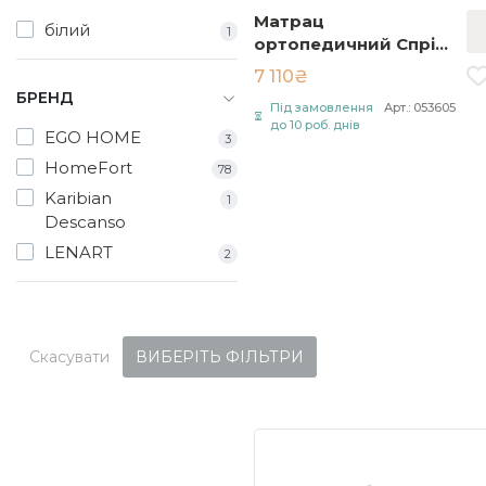
Матрац
білий
1
ортопедичний Спрінг
Кокос / Spring Cocos
7 110₴
80х190 см Білий
БРЕНД
Під замовлення
Арт.: 053605
до 10 роб. днів
EGO HOME
3
HomeFort
78
Karibian
1
Descanso
LENART
2
Скасувати
ВИБЕРІТЬ ФІЛЬТРИ