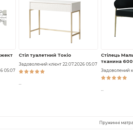
бжект
Стіл туалетний Токіо
Стілець Мал
тканина 600
Задоволений клієнт 22.07.2026 05:07
ноги золоті
6 05:07
Задоволений кл
...
...
Пружинні матр