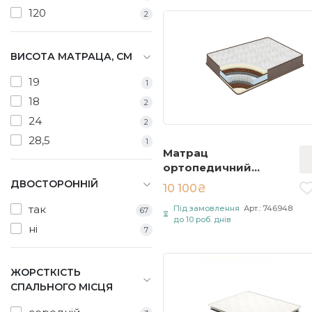
120
2
ВИСОТА МАТРАЦА, СМ
19
1
18
2
24
2
28,5
1
Матрац
ортопедичний
Савана / Savanna
ДВОСТОРОННІЙ
10 100₴
90х190 см Білий
так
Під замовлення
Арт.: 746948
67
до 10 роб. днів
ні
7
ЖОРСТКІСТЬ
СПАЛЬНОГО МІСЦЯ