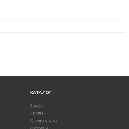
КАТАЛОГ
Знижки
Спальні
Столи і стільці
Матраци