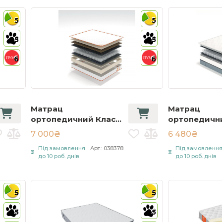
5
5
5
5
6
6
Матрац
Матрац
ортопедичний Класік
ортопедични
Люкс / Classic Lux с
Оптіма / Spri
7 000₴
6 480₴
кокосом 90х200 см
Optima 80х2
Під замовлення
Арт.: 038378
Під замовленн
Білий
Білий
до 10 роб. днів
до 10 роб. днів
5
5
5
5