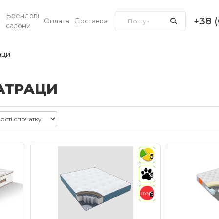
Брендові
+38 
и
Оплата
Доставка
салони
аци
АТРАЦИ
5
5
6