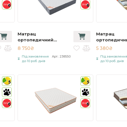
6
6
Матрац
Матрац
ортопедичний
ортопедични
Sunline Lux 80х190 см
Люкс / Classi
8 750₴
5 380₴
Сірий 344332410
70х200 см Б
Під замовлення
Арт.: 238550
Під замовленн
до 10 роб. днів
до 10 роб. днів
5
5
5
5
6
6