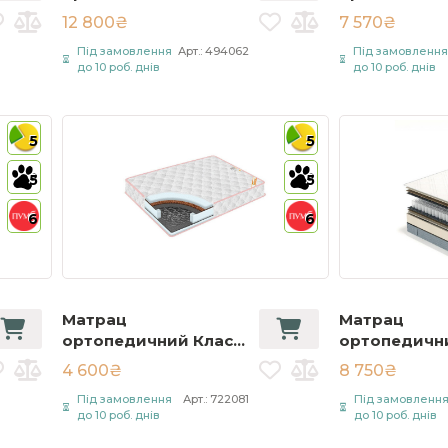
/ Odesa 80х190 см
Меморі / Spr
12 800₴
7 570₴
Білий
Memory 80х1
Під замовлення
Арт.: 494062
Під замовленн
Білий
до 10 роб. днів
до 10 роб. днів
5
5
5
5
6
6
Матрац
Матрац
ортопедичний Класік
ортопедични
/ Classic с кокосом
Кокос Дабл /
4 600₴
8 750₴
80х200 см Білий
Cocos Doubl
Під замовлення
Арт.: 722081
Під замовленн
см Білий
до 10 роб. днів
до 10 роб. днів