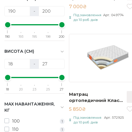
Оптіма / Spring
7 000₴
Optima 90х200 см
-
Під замовлення
Арт.: 049774
Білий
до 10 роб. днів
190
193
195
198
200
ВИСОТА (СМ)
-
18
20
23
25
27
Матрац
ортопедичний Класік
MAX НАВАНТАЖЕННЯ,
Люкс / Classic Lux
5 850₴
КГ
80х200 см Білий
Під замовлення
Арт.: 572925
100
1
до 10 роб. днів
110
1