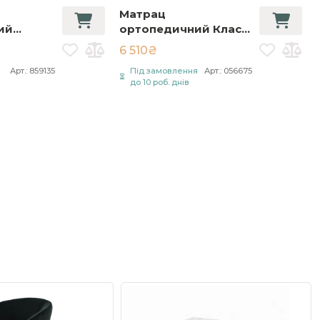
Матрац
ий
ортопедичний Класік
anna
Люкс / Classic Lux с
6 510₴
лий
кокосом 80х200 см
я
Арт.: 859135
Під замовлення
Арт.: 056675
Білий
до 10 роб. днів
И