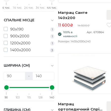
4 тис.
14 тис.
24 тис.
34 тис.
44 тис.
Матрац Санте
140x200
СПАЛЬНЕ МІСЦЕ
11 600₴
14 500₴
90х190
1
100% в
Арт.: 670864
900x2000
наявності
1
Розміри: 1400x2000x240
1200x2000
1
1400x2000
3
ШИРИНА (СМ)
-
90
103
115
128
140
Матрац
ортопедичний Спрінг
ГЛИБИНА (СМ)