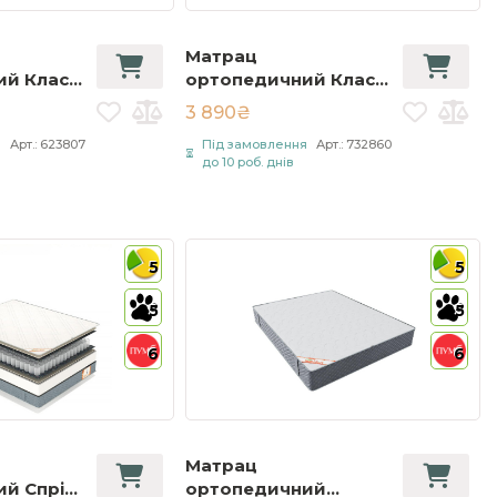
Матрац
й Класік
ортопедичний Класік
sic
/ Classic 70х200 см
3 890₴
90 см
Білий
я
Арт.: 623807
Під замовлення
Арт.: 732860
до 10 роб. днів
5
5
5
5
6
6
Матрац
й Спрінг
ортопедичний