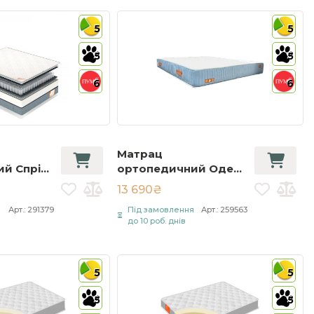
5
5
5
5
6
6
Матрац
й Спрінг
ортопедичний Одеса
ng
/ Odesa 90х190 см
13 690₴
00 см
Білий
я
Арт.: 291379
Під замовлення
Арт.: 259563
до 10 роб. днів
5
5
5
5