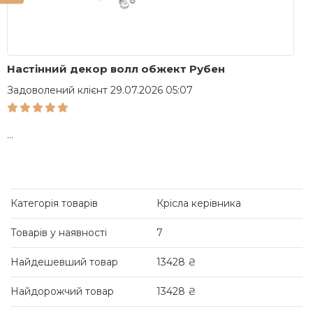
Настінний декор волл обжект Рубен
С
Задоволений клієнт 29.07.2026 05:07
З
...
...
Категорія товарів
Крісла керівника
Товарів у наявності
7
Найдешевший товар
13428 ₴
Найдорожчий товар
13428 ₴