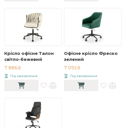
Крісло офісне Талон
Офісне крісло Фреско
світло-бежевий
зелений
7 886₴
7 092₴
Під замовлення
Під замовлення