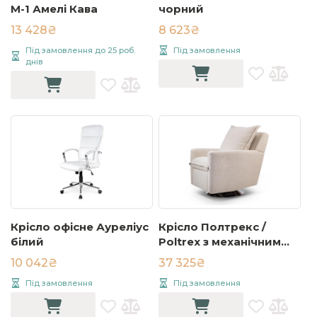
М-1 Амелі Кава
чорний
13 428₴
8 623₴
Під замовлення до 25 роб.
Під замовлення
днів
Крісло офісне Ауреліус
Крісло Полтрекс /
білий
Poltrex з механічним
реклайнером
10 042₴
37 325₴
Під замовлення
Під замовлення