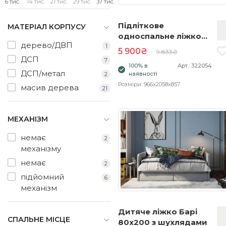
6 тис.
14 тис.
21 тис.
29 тис.
37 тис.
Підліткове
МАТЕРІАЛ КОРПУСУ
односпальне ліжко
дерево/ДВП
Ланцет 90x200
1
5 900₴
9 833₴
німфея альба/дуб
ДСП
7
100% в
Арт.: 322054
крафт золотий
ДСП/метал
наявності
2
Розміри: 966x2058x857
масив дерева
21
МЕХАНІЗМ
немає
2
механізму
немає
2
підйомний
6
механізм
Дитяче ліжко Барі
СПАЛЬНЕ МІСЦЕ
80x200 з шухлядами