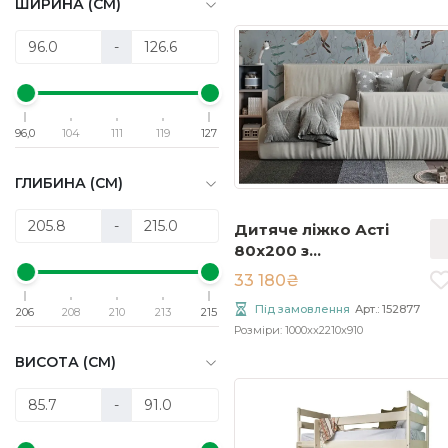
ШИРИНА (СМ)
-
96,0
104
111
119
127
ГЛИБИНА (СМ)
-
Дитяче ліжко Асті
80x200 з
підйомником
33 180₴
Під замовлення
Арт.: 152877
206
208
210
213
215
Розміри: 1000xx2210x910
ВИСОТА (СМ)
-