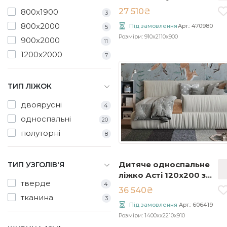
27 510₴
800x1900
3
800x2000
Під замовлення
Арт.: 470980
5
Розміри: 910x2110x900
900x2000
11
1200x2000
7
ТИП ЛІЖОК
двоярусні
4
односпальні
20
полуторні
8
Дитяче односпальне
ТИП УЗГОЛІВ'Я
ліжко Асті 120x200 з
тверде
4
підйомником
36 540₴
тканина
3
Під замовлення
Арт.: 606419
Розміри: 1400xx2210x910