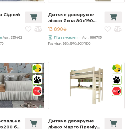
о Сідней
Дитяче двоярусне
ліжко Ясна 80x190
м
слонова кістка (без
13 890₴
ящиків)
я
Арт.: 835462
Під замовлення
Арт.: 886705
70
Розміри: 990x1970x900/1800
5
5
5
5
6
6
оспальне
Дитяче двоярусне
0x200 без
ліжко Марго Преміум