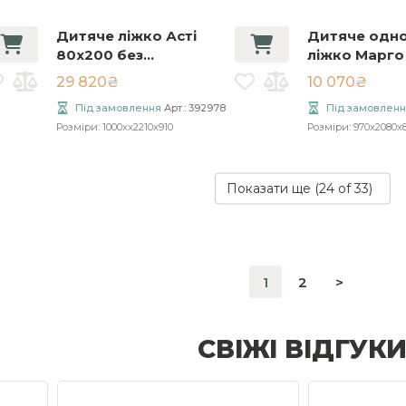
Дитяче ліжко Асті
Дитяче одн
80x200 без
ліжко Марго
підйомного
90x200 слон
29 820₴
10 070₴
механізму
кістка/фіста
Під замовлення
Арт.: 392978
Під замовленн
ящиків)
Розміри: 1000xx2210x910
Розміри: 970x2080x
Показати ще (
24
of 33)
1
2
>
СВІЖІ ВІДГУК