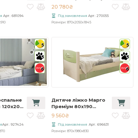
80x190 слонова
20 780₴
кістка/фісташка
я
Арт.: 681094
Під замовлення
Арт.: 270055
x910
Розміри: 870x2050x1845
5
5
5
5
6
6
оспальне
Дитяче ліжко Марго
й 120x200
Преміум 80x190
ого
слонова кістка/
9 560₴
фісташка (без ящиків)
я
Арт.: 927424
Під замовлення
Арт.: 696631
870
Розміри: 870x1980x830