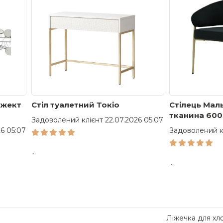
бжект
Стіл туалетний Токіо
Стілець Мал
тканина 600
Задоволений клієнт 22.07.2026 05:07
ноги золоті
6 05:07
Задоволений кл
...
...
Ліжечка для хл