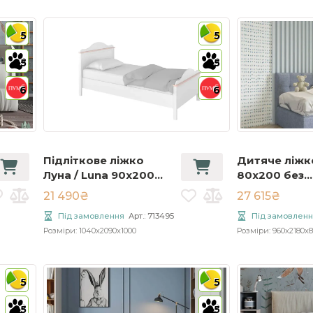
5
5
5
5
6
6
Підліткове ліжко
Дитяче ліжк
Луна / Luna 90x200
80x200 без
біло-рожевий з
підйомного
21 490₴
27 615₴
матрацом LN-08
механізму
Під замовлення
Арт.: 713495
Під замовленн
Розміри: 1040x2090x1000
Розміри: 960x2180x8
5
5
5
5