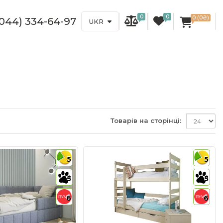
0
0
0 (0₴)
(044) 334-64-97
UKR
Товарів на сторінці:
5
5
5
5
6
6