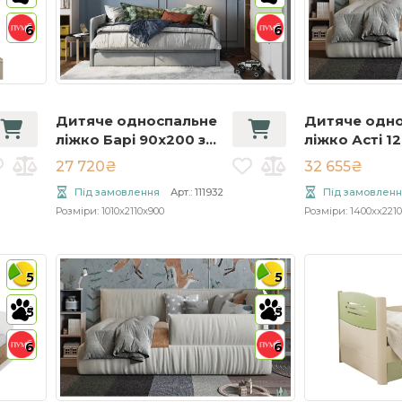
6
6
Дитяче односпальне
Дитяче одн
ліжко Барі 90x200 з
ліжко Асті 1
шухлядами
без підйомн
27 720₴
32 655₴
механізму
Під замовлення
Арт.: 111932
Під замовленн
Розміри: 1010x2110x900
Розміри: 1400xx2210
5
5
5
5
6
6