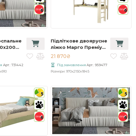
6
6
оспальне
Підліткове двоярусне
20x200
ліжко Марго Преміум
ого
90x200 слонова
21 870₴
кістка/фісташка
я
Арт.: 731442
Під замовлення
Арт.: 959477
x910
Розміри: 970x2150x1845
5
5
5
5
6
6