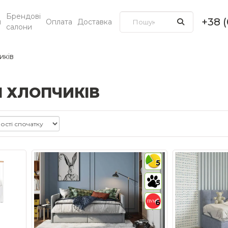
Брендові
+38 
и
Оплата
Доставка
салони
иків
Я ХЛОПЧИКІВ
5
5
6