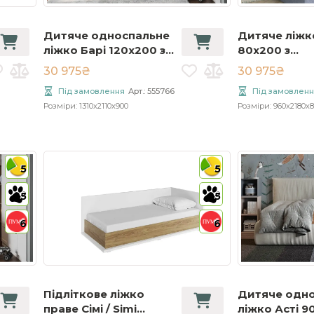
Дитяче односпальне
Дитяче ліжк
ліжко Барі 120x200 з
80x200 з
шухлядами
підйомнико
30 975₴
30 975₴
Під замовлення
Арт.: 555766
Під замовленн
Розміри: 1310x2110x900
Розміри: 960x2180x8
5
5
5
5
6
6
Підліткове ліжко
Дитяче одн
праве Сімі / Simi
ліжко Асті 9