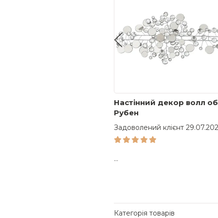
на 1д Лачетті / Lacetti
Настінний декор волл о
712R
Рубен
олений клієнт 24.06.2026 12:06
Задоволений клієнт 29.07.202
...
Категорія товарів