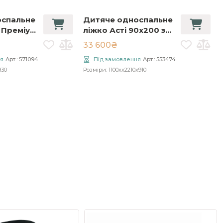
оспальне
Дитяче односпальне
 Преміум
ліжко Асті 90x200 з
ова
підйомником
33 600₴
шка (без
я
Арт.: 571094
Під замовлення
Арт.: 553474
830
Розміри: 1100xx2210x910
И