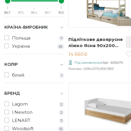
85,7
87,0
88,4
89,7
91,0
КРАЇНА-ВИРОБНИК
Польща
7
Підліткове двоярусне
ліжко Ясна 90x200
Україна
26
слонова кістка (без
14 660₴
ящиків)
Під замовлення
Арт.: 606470
КОЛІР
Розміри: 2090x2070x900/1800
білий
1
БРЕНД
Lagom
2
I.Newton
2
LENART
7
Woodsoft
15