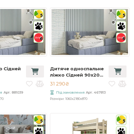
5
5
5
5
6
6
о Сідней
Дитяче односпальне
ліжко Сідней 90x200
з підйомником
31 290₴
я
Арт.: 881039
Під замовлення
Арт.: 467813
70
Розміри: 1060x2180x870
5
5
5
5