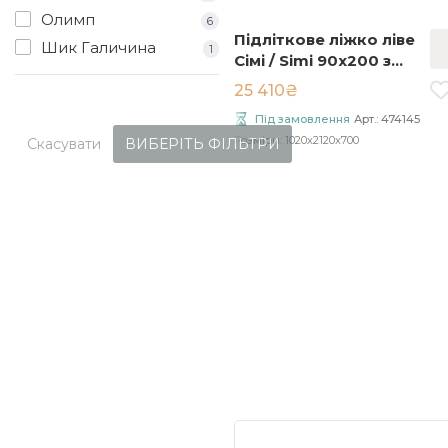
Олимп
6
Підліткове ліжко ліве
Шик Галичина
1
Сімі / Simi 90x200 з
матрацом білий/
25 410₴
гікорі MS-09L
Під замовлення
Арт.: 474145
Розміри: 1020x2120x700
Скасувати
ВИБЕРІТЬ ФІЛЬТРИ