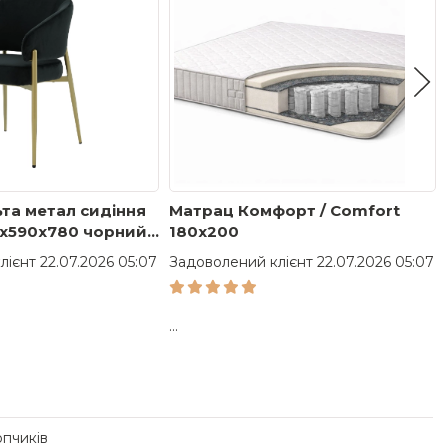
ьта метал сидіння
Матрац Комфорт / Comfort
x590x780 чорний,
180x200
ієнт 22.07.2026 05:07
Задоволений клієнт 22.07.2026 05:07
...
опчиків