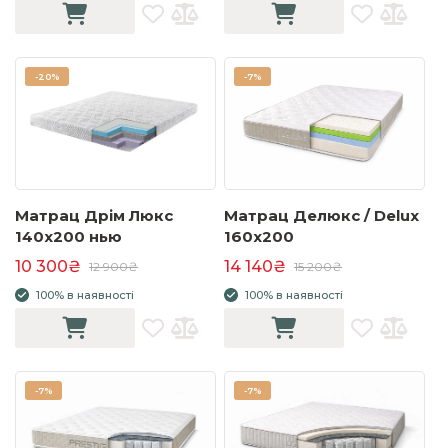
-
20%
-
7%
Матрац Дрім Люкс
Матрац Делюкс / Delux
140x200 нью
160x200
10 300₴
14 140₴
12 900₴
15 200₴
100% в наявності
100% в наявності
-
7%
-
7%