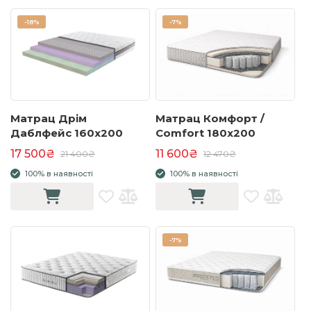
-
18%
-
7%
Матрац Дрім
Матрац Комфорт /
Даблфейс 160x200
Comfort 180x200
17 500₴
11 600₴
21 400₴
12 470₴
100% в наявності
100% в наявності
-
7%