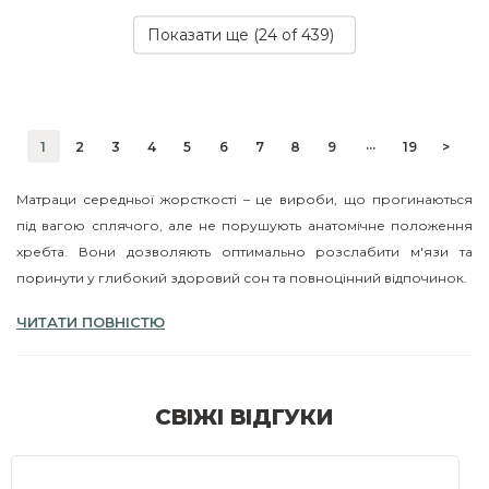
Показати ще (
24
of 439)
...
1
2
3
4
5
6
7
8
9
19
>
Матраци середньої жорсткості – це вироби, що прогинаються
під вагою сплячого, але не порушують анатомічне положення
хребта. Вони дозволяють оптимально розслабити м'язи та
поринути у глибокий здоровий сон та повноцінний відпочинок.
Якщо ви хочете купити матрац середньої жорсткості, у нашому
ЧИТАТИ ПОВНІСТЮ
каталозі на вас чекають моделі різних виробників на будь-який
смак і гаманець. Всі вироби вирізняються високою якістю,
привабливим зовнішнім виглядом, надійністю та оптимальним
СВІЖІ ВІДГУКИ
терміном служби.
КОМУ ПІДХОДЯТЬ СЕРЕДНЬО-ЖОРСТКІ