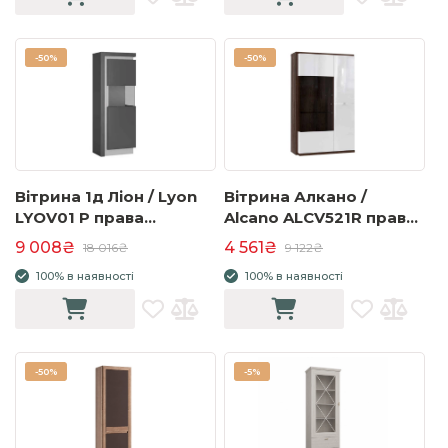
-
50%
-
50%
Вітрина 1д Ліон / Lyon
Вітрина Алкано /
LYOV01 P права
Alcano ALCV521R права
платинум/темно-сірий
дуб шляхетний/білий
9 008₴
4 561₴
18 016₴
9 122₴
глянець
100% в наявності
100% в наявності
-
50%
-
5%