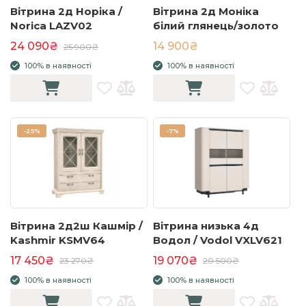
Вітрина 2д Норіка /
Вітрина 2д Моніка
Norica LAZV02
білий глянець/золото
24 090₴
14 900₴
25 900₴
100% в наявності
100% в наявності
-
25%
-
7%
Вітрина 2д2ш Кашмір /
Вітрина низька 4д
Kashmir KSMV64
Водол / Vodol VXLV621
17 450₴
19 070₴
23 270₴
20 500₴
100% в наявності
100% в наявності