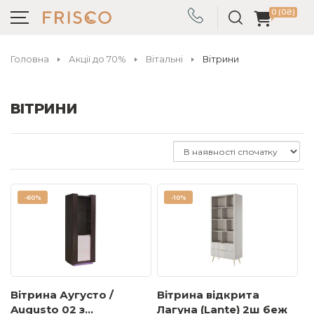
0 (0₴)
Головна
Акції до 70%
Вітальні
Вітрини
ВІТРИНИ
-
60%
-
10%
Вітрина Аугусто /
Вітрина відкрита
Augusto 02 з
Лагуна (Lante) 2ш беж