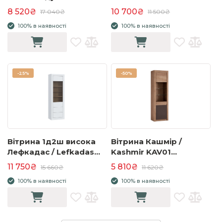
8 520₴
10 700₴
17 040₴
11 500₴
100% в наявності
100% в наявності
-
25%
-
50%
Вітрина 1д2ш висока
Вітрина Кашмір /
Лефкадас / Lefkadas
Kashmir KAV01
LFKV711
каньйон/коричневий
11 750₴
5 810₴
15 660₴
11 620₴
100% в наявності
100% в наявності