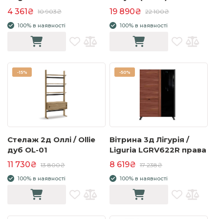
освітленням бодега
4 361₴
19 890₴
10 903₴
22 100₴
сірий/білий
100% в наявності
100% в наявності
-
15%
-
50%
Стелаж 2д Оллі / Ollie
Вітрина 3д Лігурія /
дуб OL-01
Liguria LGRV622R права
11 730₴
8 619₴
13 800₴
17 238₴
100% в наявності
100% в наявності