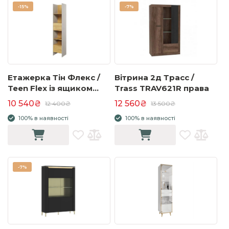
-
15%
-
7%
Етажерка Тін Флекс /
Вітрина 2д Трасс /
Teen Flex із ящиком
Trass TRAV621R права
сірий/гікорі TF-02
10 540₴
12 560₴
12 400₴
13 500₴
100% в наявності
100% в наявності
-
7%