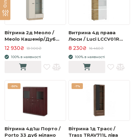
Вітрина 2д Меоло /
Витрина 4д права
Meolo Кашемір/Дуб
Люси / Luci LCCV01R
Кремона MLLV01
Дуб артисан/
12 930₴
8 230₴
13 900₴
16 460₴
альпійський білий
100% в наявності
100% в наявності
-
50%
-
7%
Вітрина 4д1ш Порто /
Вітрина 1д Трасс /
Porto 33 дуб мілано
Trass TRAV711L ліва