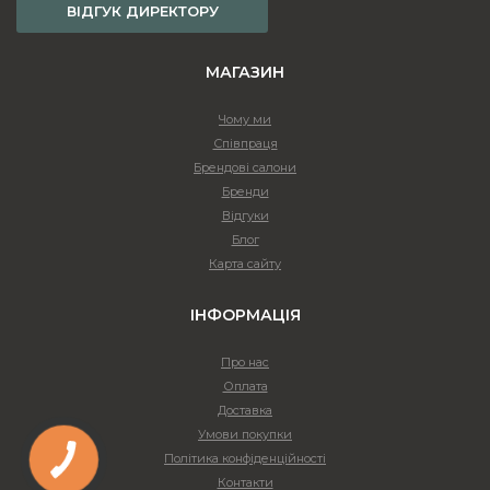
ВІДГУК ДИРЕКТОРУ
Важливо звернути увагу на:
МАГАЗИН
Стиль меблів у кімнаті —
вітрина має доповнювати
загальну концепцію.
Чому ми
Колірну гаму —
світлі моделі візуально розширюють
Співпраця
простір, темні додають глибини.
Брендові салони
Призначення —
чи буде вітрина виконувати лише
Бренди
декоративну функцію, чи й слугувати місцем для
Відгуки
Блог
зберігання.
Карта сайту
Якщо вам важко обрати — не хвилюйтесь, ми завжди поруч. Наші
професійні фахівці допоможуть підібрати найкраще рішення під
ІНФОРМАЦІЯ
ваш простір та побажання. Нам по-справжньому приємно бути
Про нас
частиною вашого простору, затишку, стилю та якісного життя.
Оплата
Доставка
ЧОМУ ВАРТО КУПИТИ ВІТРИНУ У FRISCO?
Умови покупки
Політика конфіденційності
Широкий вибір —
у нас є десятки моделей вітрин для будь-
Контакти