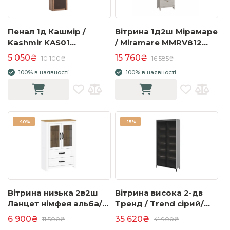
Пенал 1д Кашмір /
Вітрина 1д2ш Мірамаре
Kashmir KAS01
/ Miramare MMRV812
каньйон/коричневий
сосна біла
5 050₴
15 760₴
10 100₴
16 585₴
100% в наявності
100% в наявності
-
40%
-
15%
Вітрина низька 2в2ш
Вітрина висока 2-дв
Ланцет німфея альба/
Тренд / Trend сірий/
дуб крафт золотий
чорний з підсвіткою
6 900₴
35 620₴
11 500₴
41 900₴
TR-07