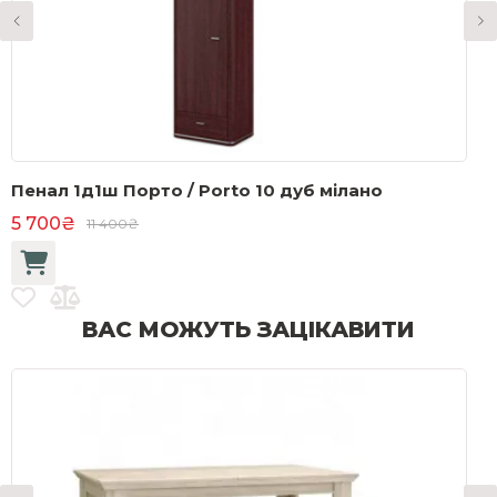
Пенал 1д1ш Порто / Porto 10 дуб мілано
Ш
5 700₴
4
11 400₴
ВАС МОЖУТЬ ЗАЦІКАВИТИ