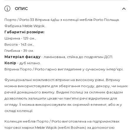
ОПИС
Порто / Porto 33 Вітрина 4д1ш з колекції меблів Porto Польща.
Фабрика Meble Wojcik.
Габаритні розміри:
Ширина - 129 см.,
Висота - 143 см.,
Глибина - 39 см.
Матеріал фасаду
- ламінована, стійка до подряпин ДСП.
Колір
- дуб мілано.
Вітрина Порто / Porto гарно виглядатиме у сучасному інтер'єрі.
Функціональні можливості вітрини на високому рівні. Вітрину
можна використовувати для зберігання посуду, декору, чи інших
речей домашнього вжитку. Видимі полиці за скляним фасадом
дозволяють залишити цікаві чи пам'ятні речі відкритими для
огляду. Її можна викорисовувати як окремий елемент, або ж у
складі колекції.
Колекція меблів Порто / Porto виготовлена на підприємствах
торгової марки Meble Wojcik (меблі Войчик) за допомогою