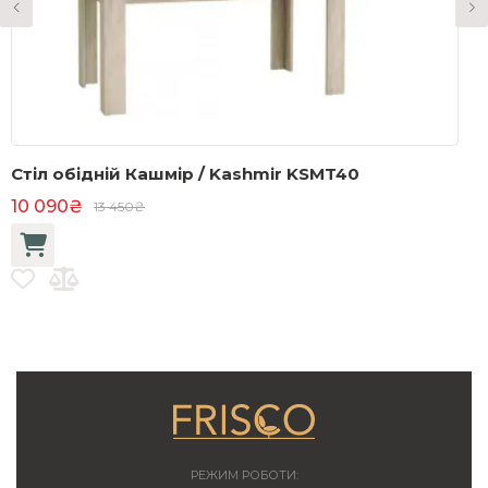
Стіл обідній Кашмір / Kashmir KSMT40
В
10 090₴
1
13 450₴
РЕЖИМ РОБОТИ: