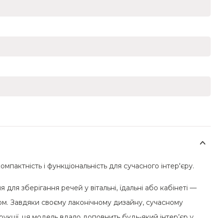
пактність і функціональність для сучасного інтер'єру.
для зберігання речей у вітальні, їдальні або кабінеті —
том. Завдяки своєму лаконічному дизайну, сучасному
кції, ця модель вдало доповнить будь-який інтер’єр у