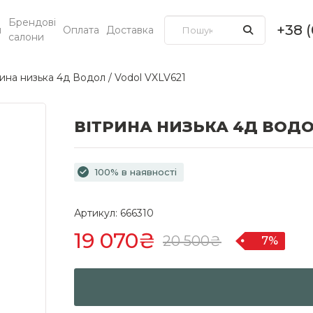
Брендові
+38 
и
Оплата
Доставка
салони
ина низька 4д Водол / Vodol VXLV621
ВІТРИНА НИЗЬКА 4Д ВОДОЛ
100% в наявності
Артикул: 666310
19 070₴
20 500₴
7%