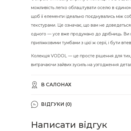
можливість легко облаштувати оселю в єдиному
щоб її елементи ідеально поєднувались між со
текстурами. Це означає, що вам не доведеться 
одного — усе вже продумано до дрібниць. Ви 
приліжковими тумбами з цієї ж серії, і бути впе
Колекція VODOL — це просте рішення для тих, х
витрачаючи зайвих зусиль на узгодження дета
В САЛОНАХ
ВІДГУКИ (0)
Написати відгук