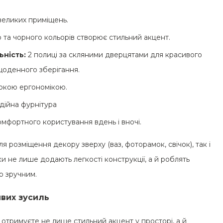
великих приміщень.
та чорного кольорів створює стильний акцент.
ність:
2 полиці за скляними дверцятами для красивого
 щоденного зберігання.
сокою ергономікою.
дійна фурнітура
мфортного користування вдень і вночі.
я розміщення декору зверху (ваз, фоторамок, свічок), так і
жки не лише додають легкості конструкції, а й роблять
о зручним.
йвих зусиль
 отримуєте не лише стильний акцент у просторі, а й