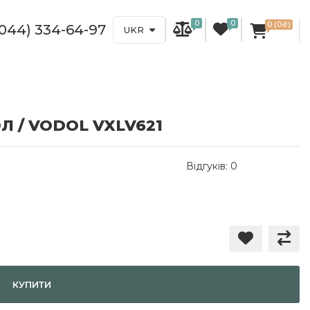
0
0
0 (0₴)
(044) 334-64-97
UKR
 / VODOL VXLV621
Відгуків: 0
КУПИТИ