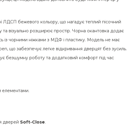
ної ЛДСП бежевого кольору, що нагадує теплий пісочний
ку та візуально розширює простір. Чорна окантовка додає
ь із чорними ніжками з МДФ і пластику. Модель не має
pen, що забезпечує легке відкривання дверцят без зусиль.
нтує безшумну роботу та додатковий комфорт під час
 елементами.
я дверей
Soft-Close
.