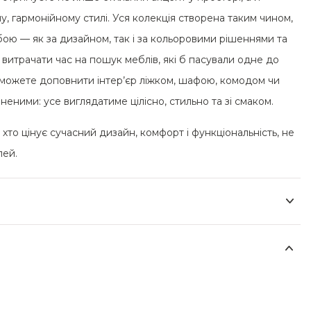
, гармонійному стилі. Уся колекція створена таким чином,
бою — як за дизайном, так і за кольоровими рішеннями та
витрачати час на пошук меблів, які б пасували одне до
можете доповнити інтер’єр ліжком, шафою, комодом чи
вненими: усе виглядатиме цілісно, стильно та зі смаком.
то цінує сучасний дизайн, комфорт і функціональність, не
лей.