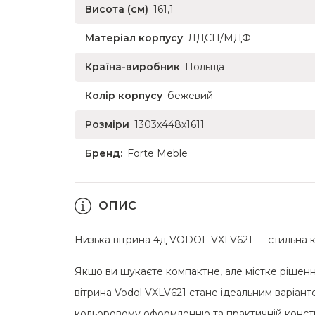
Висота (см)
161,1
Матеріал корпусу
ЛДСП/МДФ
Країна-виробник
Польща
Колір корпусу
бежевий
Розміри
1303x448x1611
Бренд:
Forte Meble
ОПИС
Низька вітрина 4д VODOL VXLV621 — стильна ком
Якщо ви шукаєте компактне, але містке рішення 
вітрина Vodol VXLV621 стане ідеальним варіан
кольоровому оформленню та практичній констру