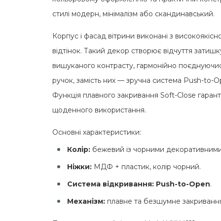
стилі модерн, мінімалізм або скандинавський.
Корпус і фасад вітрини виконані з високоякіс
відтінок. Такий декор створює відчуття затиш
вишуканого контрасту, гармонійно поєднуючис
ручок, замість них — зручна система Push-to-O
Функція плавного закривання Soft-Close гара
щоденного використання.
Основні характеристики:
Колір:
бежевий із чорними декоративними
Ніжки:
МДФ + пластик, колір чорний.
Система відкривання:
Push-to-Open
.
Механізм:
плавне та безшумне закриванн