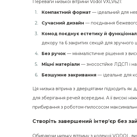
Переваги низької вітрини Vodol VXLV621:
Компактний формат
— ідеальний для не
Сучасний дизайн
— поєднання бежевого 
Комод поєднує естетику й функціональ
декору та 6 закритих секцій для зручного
Без ручок
— мінімалістичне рішення з ви
Міцні матеріали
— зносостійке ЛДСП і на
Безшумне закривання
— ідеальне для ко
Ця низька вітрина з дверцятами підходить як дл
для зберігання речей всередині. А її високі ні
прибирання з роботом-пилососом максимальн
Створіть завершений інтер’єр без за
Обираючи низьку вітрину з колекції VODOL, ви