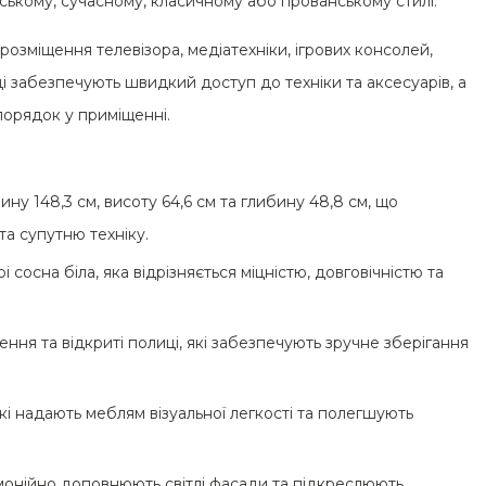
ському, сучасному, класичному або прованському стилі.
розміщення телевізора, медіатехніки, ігрових консолей,
ці забезпечують швидкий доступ до техніки та аксесуарів, а
порядок у приміщенні.
 148,3 см, висоту 64,6 см та глибину 48,8 см, що
та супутню техніку.
 сосна біла, яка відрізняється міцністю, довговічністю та
ення та відкриті полиці, які забезпечують зручне зберігання
кі надають меблям візуальної легкості та полегшують
армонійно доповнюють світлі фасади та підкреслюють