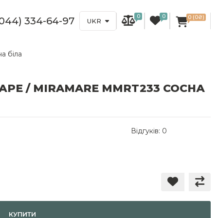
0
0
0 (0₴)
(044) 334-64-97
UKR
а біла
АРЕ / MIRAMARE MMRT233 СОСНА
Відгуків: 0
КУПИТИ