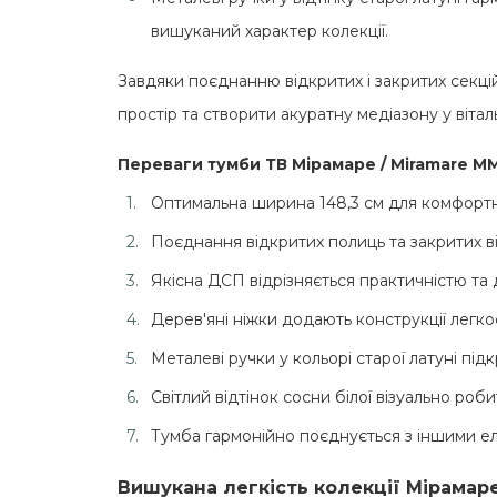
вишуканий характер колекції.
Завдяки поєднанню відкритих і закритих секцій
простір та створити акуратну медіазону у віталь
Переваги тумби ТВ Мірамаре / Miramare M
Оптимальна ширина 148,3 см для комфортн
Поєднання відкритих полиць та закритих ві
Якісна ДСП відрізняється практичністю та 
Дерев'яні ніжки додають конструкції легк
Металеві ручки у кольорі старої латуні пі
Світлий відтінок сосни білої візуально роб
Тумба гармонійно поєднується з іншими ел
Вишукана легкість колекції Мірамаре