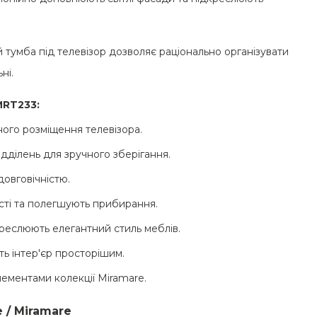
 тумба під телевізор дозволяє раціонально організувати
ні.
MRT233:
ого розміщення телевізора.
дділень для зручного зберігання.
довговічністю.
ості та полегшують прибирання.
дкреслюють елегантний стиль меблів.
ить інтер'єр просторішим.
ементами колекції Miramare.
 / Miramare