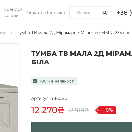
Брендові
+38 
и
Оплата
Доставка
салони
зор
Тумба ТВ мала 2д Мірамаре / Miramare MMRT233 сосн
ТУМБА ТВ МАЛА 2Д МІРАМ
БІЛА
100% в наявності
Артикул: 486080
12 270₴
12 918₴
5%