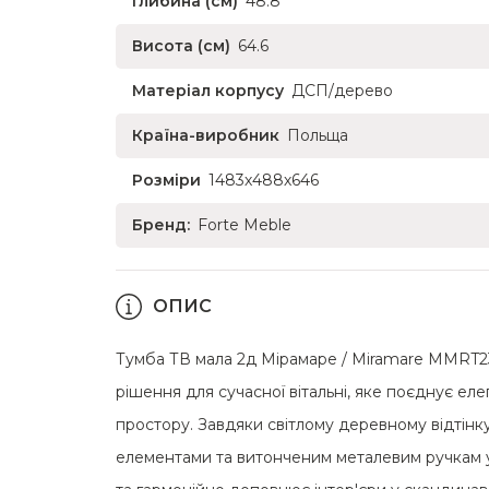
Глибина (см)
48.8
Висота (см)
64.6
Матеріал корпусу
ДСП/дерево
Країна-виробник
Польща
Розміри
1483х488х646
Бренд:
Forte Meble
ОПИС
Тумба ТВ мала 2д Мірамаре / Miramare MMRT233
рішення для сучасної вітальні, яке поєднує ел
простору. Завдяки світлому деревному відтін
елементами та витонченим металевим ручкам у