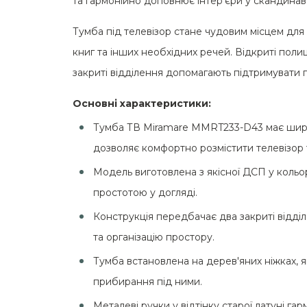
та гармонійно доповнює інтер'єри у скандинав
Тумба під телевізор стане чудовим місцем для 
книг та інших необхідних речей. Відкриті поли
закриті відділення допомагають підтримувати 
Основні характеристики:
Тумба ТВ Miramare MMRT233-D43 має ширину
дозволяє комфортно розмістити телевізор 
Модель виготовлена з якісної ДСП у кольорі
простотою у догляді.
Конструкція передбачає два закриті відділ
та організацію простору.
Тумба встановлена на дерев'яних ніжках, я
прибирання під ними.
Металеві ручки у відтінку старої латуні г