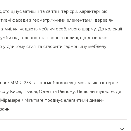
 хто цінує затишні та світлі інтер'єри. Характерною
оративні фасади з геометричними елементами, дерев'яні
 латуні, які надають меблям особливого шарму. До колекції
умби під телевізор та настінні полиці, що дозволяє
 у єдиному стилі та створити гармонійну меблеву
are MMRT233 та інші меблі колекції можна як в інтернет-
isco у Києві, Львові, Одесі та Рівному. Якщо ви шукаєте, де
я Мірамаре / Miramare поєднує елегантний дизайн,
ванні.