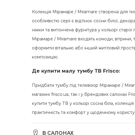
Колекція Мірамаре / Miramare створена для тих,
особливістю серії є відтінок сосни білої, дек
ніжки та витончена фурнітура у кольорі старої
Мірамаре / Miramare входять комоди, вітрини, т
оформити вітальню або інший житловий простір
композицію.
Де купити малу тумбу ТВ Frisco:
Придбати тумбу під телевізор Мірамаре / Miram
магазині frisco.ua, так і у брендових салонах Fr
купити тумбу ТВ у кольорі сосна біла, колекці
практичність та комфорт у щоденному користу
В САЛОНАХ