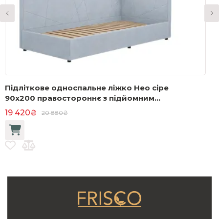
Підліткове односпальне ліжко Нео сіре
Ш
90x200 правостороннє з підйомним
1
механізмом
19 420₴
20 880₴