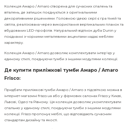
Колекція Амаро / Amaro створена для сучасних спалень та
віталень, де затишок поєднується з оригінальними
декоративними рішеннями. Головною ідеєю серії є гра тіней та
світла, реалізована через використання вертикальних планок та
вбудованих LED-профілів. Натуральний відтінок дуба Dunin у
поєднанні з чорними металевими акцентами надає меблям
характеру.
Колекція Амаро / Amaro дозволяє комплектувати інтер'єр у
єдиному стилі, поєднуючи тумби з іншими модулями колекції.
Де купити приліжкові тумби Амаро / Amaro
Frisco:
Придбати приліжкові тумби Амаро / Amaro з підсвіткою можна в
інтернет-магазині frisco.ua або у фірмових салонах Frisco у Києві,
Львові, Одесі та Рівному. Ця колекція дозволяє укомплектувати
спальню у єдиному стилі, поєднуючи тумби з іншими модулями
колекції. Frisco пропонує меблі, що відповідають сучасним
стандартам дизайну та якості.