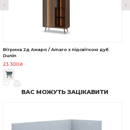
Вітрина 2д Амаро / Amaro з підсвіткою дуб
К
Dunin
д
23 300₴
1
ВАС МОЖУТЬ ЗАЦІКАВИТИ