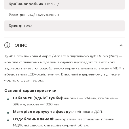
Країна-виробник
Польща
Розміри
504/504x396x1020
Бренд:
Laski
ОПИС
Тумба приліжкова Амаро / Amaro з підсвіткою дуб Dunin (2шт) —
комплект підвісних моделей з однією шухлядою та високою
задньою панеллю, оздобленою вертикальними планками МДФ з
вбудованим LED-освітленням. Виконані в деревному відтінку з
чорною фурнітурою.
Основні характеристики:
Габарити (однієї тумби):
ширина — 504 мм, глибина —
396 мм, висота — 1020 мм.
Матеріал корпусу та фасаду:
ламінована ДСП.
Оздоблення панелі:
декоративні вертикальні планки
МДФ, які створюють архітектурний об'єм.