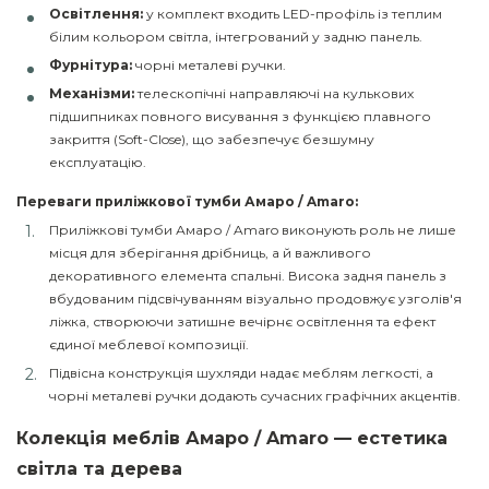
Освітлення:
у комплект входить LED-профіль із теплим
білим кольором світла, інтегрований у задню панель.
Фурнітура:
чорні металеві ручки.
Механізми:
телескопічні направляючі на кулькових
підшипниках повного висування з функцією плавного
закриття (Soft-Close), що забезпечує безшумну
експлуатацію.
Переваги приліжкової тумби Амаро / Amaro:
Приліжкові тумби Амаро / Amaro виконують роль не лише
місця для зберігання дрібниць, а й важливого
декоративного елемента спальні. Висока задня панель з
вбудованим підсвічуванням візуально продовжує узголів'я
ліжка, створюючи затишне вечірнє освітлення та ефект
єдиної меблевої композиції.
Підвісна конструкція шухляди надає меблям легкості, а
чорні металеві ручки додають сучасних графічних акцентів.
Колекція меблів Амаро / Amaro — естетика
світла та дерева