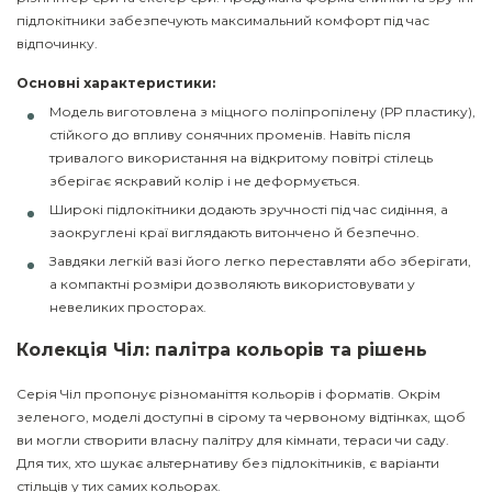
підлокітники забезпечують максимальний комфорт під час
відпочинку.
Основні характеристики:
Модель виготовлена з міцного поліпропілену (РР пластику),
стійкого до впливу сонячних променів. Навіть після
тривалого використання на відкритому повітрі стілець
зберігає яскравий колір і не деформується.
Широкі підлокітники додають зручності під час сидіння, а
заокруглені краї виглядають витончено й безпечно.
Завдяки легкій вазі його легко переставляти або зберігати,
а компактні розміри дозволяють використовувати у
невеликих просторах.
Колекція Чіл: палітра кольорів та рішень
Серія Чіл пропонує різноманіття кольорів і форматів. Окрім
зеленого, моделі доступні в сірому та червоному відтінках, щоб
ви могли створити власну палітру для кімнати, тераси чи саду.
Для тих, хто шукає альтернативу без підлокітників, є варіанти
стільців у тих самих кольорах.