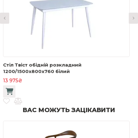
Стіл Твіст обідній розкладний
С
1200/1500x800x760 білий
1
13 975₴
ВАС МОЖУТЬ ЗАЦІКАВИТИ