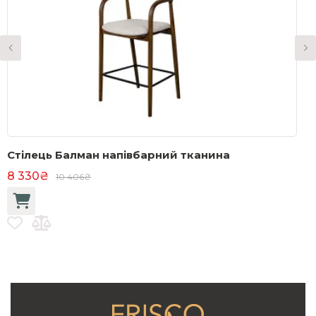
Стілець Балман напівбарний тканина
С
м
8 330₴
10 406₴
5