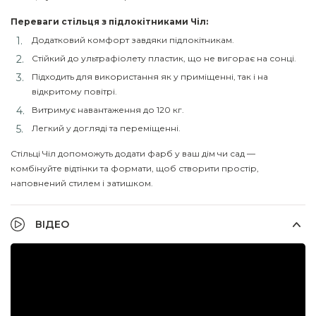
Переваги стільця з підлокітниками Чіл:
Додатковий комфорт завдяки підлокітникам.
Стійкий до ультрафіолету пластик, що не вигорає на сонці.
Підходить для використання як у приміщенні, так і на
відкритому повітрі.
Витримує навантаження до 120 кг.
Легкий у догляді та переміщенні.
Стільці Чіл допоможуть додати фарб у ваш дім чи сад —
комбінуйте відтінки та формати, щоб створити простір,
наповнений стилем і затишком.
ВІДЕО