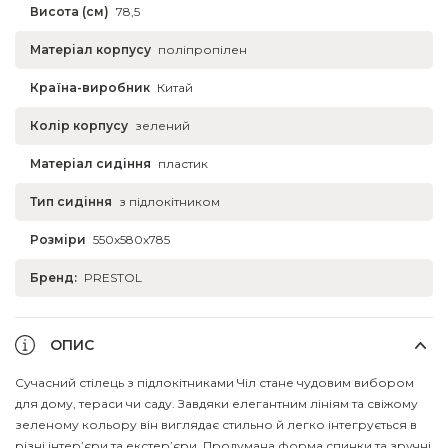
Висота (см)
78,5
Матеріал корпусу
поліпропілен
Країна-виробник
Китай
Колір корпусу
зелений
Матеріал сидіння
пластик
Тип сидіння
з підлокітником
Розміри
550x580x785
Бренд:
PRESTOL
ОПИС
Сучасний стілець з підлокітниками Чіл стане чудовим вибором
для дому, тераси чи саду. Завдяки елегантним лініям та свіжому
зеленому кольору він виглядає стильно й легко інтегрується в
різні інтер’єри та екстер’єри. Продумана форма спинки та зручні