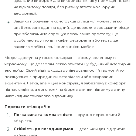
ідеальним вибором для використання як у приміщенні, так і
на відкритому повітрі, без ризику втрати кольору чи
деформації.
Завдяки продуманій конструкції стільці Чіл можна легко
штабелювати один на одний. Це дозволяє заощадити місце
при зберіганні та спрощує організацію простору, що
особливо зручно для кафе, ресторанів або терас, де
важлива мобільність і компактність меблів.
Модель доступна у трьох кольорах — сірому, зеленому та
червоному, що дозволяє легко вписати її у будь-який інтер’єр чи
екстер’єр. Сірий відтінок додає універсальності й гармонійно
поєднується з природними матеріалами або яскравими
акцентами. Легка, але міцна конструкція забезпечує комфорт
під час сидіння, а ергономічна форма спинки підтримує спину
навіть під час тривалого відпочинку.
Переваги стільця Чіл:
Легка вага та компактність
— зручно переносити й
зберігати.
Стійкість до погодних умов
— ідеальний для відкритих
майданчиків.