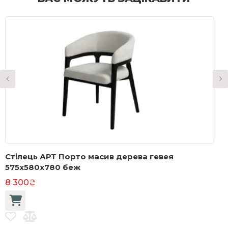
Стілець АРТ Порто масив дерева гевея
С
575x580x780 беж
4
8 300₴
2