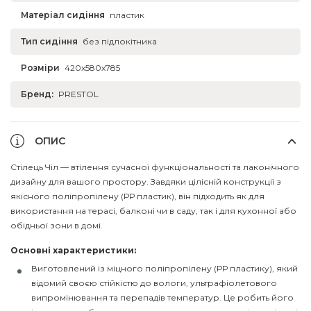
Матеріал сидіння
пластик
Тип сидіння
без підлокітника
Розміри
420x580x785
Бренд:
PRESTOL
ОПИС
Стілець Чіл — втілення сучасної функціональності та лаконічного
дизайну для вашого простору. Завдяки цілісній конструкції з
якісного поліпропілену (РР пластик), він підходить як для
використання на терасі, балконі чи в саду, так і для кухонної або
обідньої зони в домі.
Основні характеристики:
Виготовлений із міцного поліпропілену (РР пластику), який
відомий своєю стійкістю до вологи, ультрафіолетового
випромінювання та перепадів температур. Це робить його