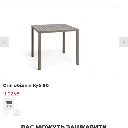
Стіл обідній Куб 80
С
11 025₴
3
ВАС МОЖУТЬ ЗАЦІКАВИТИ