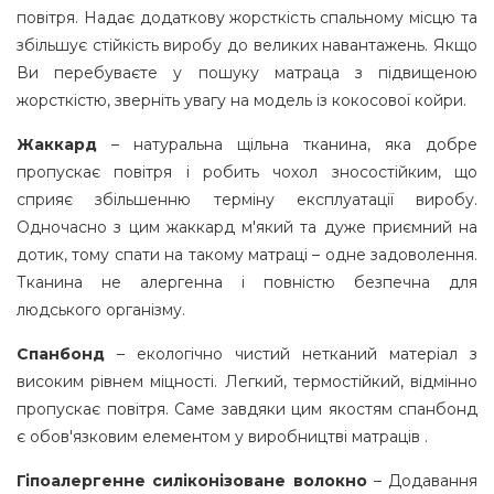
повітря. Надає додаткову жорсткість спальному місцю та
збільшує стійкість виробу до великих навантажень. Якщо
Ви перебуваєте у пошуку матраца з підвищеною
жорсткістю, зверніть увагу на модель із кокосової койри.
Жаккард
– натуральна щільна тканина, яка добре
пропускає повітря і робить чохол зносостійким, що
сприяє збільшенню терміну експлуатації виробу.
Одночасно з цим жаккард м'який та дуже приємний на
дотик, тому спати на такому матраці – одне задоволення.
Тканина не алергенна і повністю безпечна для
людського організму.
Спанбонд
– екологічно чистий нетканий матеріал з
високим рівнем міцності. Легкий, термостійкий, відмінно
пропускає повітря. Саме завдяки цим якостям спанбонд
є обов'язковим елементом у виробництві матраців .
Гіпоалергенне силіконізоване волокно
– Додавання