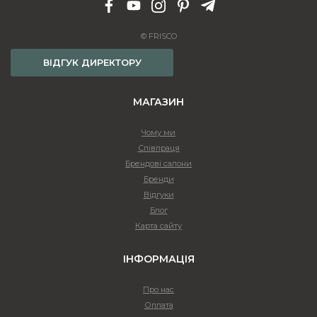
© FRISCO
ВІДГУК ДИРЕКТОРУ
МАГАЗИН
Чому ми
Співпраця
Брендові салони
Бренди
Відгуки
Блог
Карта сайту
ІНФОРМАЦІЯ
Про нас
Оплата