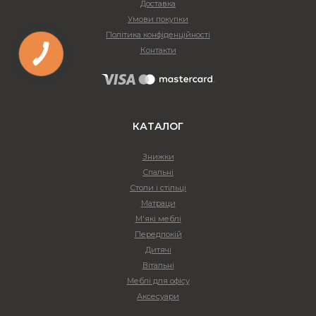
Доставка
Умови покупки
Політика конфіденційності
Контакти
КАТАЛОГ
Знижки
Спальні
Столи і стільці
Матраци
М'які меблі
Передпокій
Дитячі
Вітальні
Меблі для офісу
Аксесуари