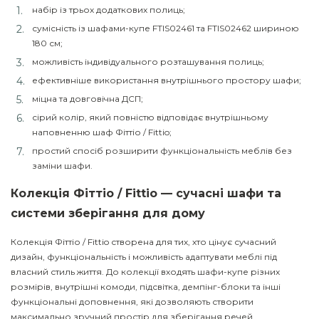
набір із трьох додаткових полиць;
сумісність із шафами-купе FTIS02461 та FTIS02462 шириною
180 см;
можливість індивідуального розташування полиць;
ефективніше використання внутрішнього простору шафи;
міцна та довговічна ДСП;
сірий колір, який повністю відповідає внутрішньому
наповненню шаф Фіттіо / Fittio;
простий спосіб розширити функціональність меблів без
заміни шафи.
Колекція Фіттіо / Fittio — сучасні шафи та
системи зберігання для дому
Колекція Фіттіо / Fittio створена для тих, хто цінує сучасний
дизайн, функціональність і можливість адаптувати меблі під
власний стиль життя. До колекції входять шафи-купе різних
розмірів, внутрішні комоди, підсвітка, демпінг-блоки та інші
функціональні доповнення, які дозволяють створити
максимально зручний простір для зберігання речей.