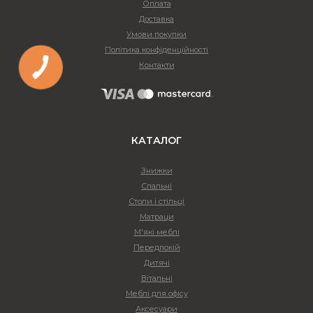
Оплата
Доставка
Умови покупки
Політика конфіденційності
Контакти
КАТАЛОГ
Знижки
Спальні
Столи і стільці
Матраци
М'які меблі
Передпокій
Дитячі
Вітальні
Меблі для офісу
Аксесуари