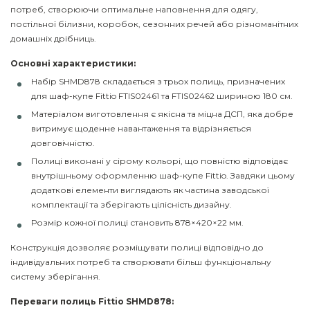
потреб, створюючи оптимальне наповнення для одягу,
постільної білизни, коробок, сезонних речей або різноманітних
домашніх дрібниць.
Основні характеристики:
Набір SHMD878 складається з трьох полиць, призначених
для шаф-купе Fittio FTIS02461 та FTIS02462 шириною 180 см.
Матеріалом виготовлення є якісна та міцна ДСП, яка добре
витримує щоденне навантаження та відрізняється
довговічністю.
Полиці виконані у сірому кольорі, що повністю відповідає
внутрішньому оформленню шаф-купе Fittio. Завдяки цьому
додаткові елементи виглядають як частина заводської
комплектації та зберігають цілісність дизайну.
Розмір кожної полиці становить 878×420×22 мм.
Конструкція дозволяє розміщувати полиці відповідно до
індивідуальних потреб та створювати більш функціональну
систему зберігання.
Переваги полиць Fittio SHMD878: