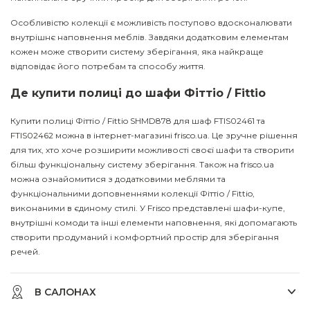
Особливістю колекції є можливість поступово вдосконалювати
внутрішнє наповнення меблів. Завдяки додатковим елементам
кожен може створити систему зберігання, яка найкраще
відповідає його потребам та способу життя.
Де купити полиці до шафи Фіттіо / Fittio
Купити полиці Фіттіо / Fittio SHMD878 для шаф FTIS02461 та
FTIS02462 можна в інтернет-магазині frisco.ua. Це зручне рішення
для тих, хто хоче розширити можливості своєї шафи та створити
більш функціональну систему зберігання. Також на frisco.ua
можна ознайомитися з додатковими меблями та
функціональними доповненнями колекції Фіттіо / Fittio,
виконаними в єдиному стилі. У Frisco представлені шафи-купе,
внутрішні комоди та інші елементи наповнення, які допомагають
створити продуманий і комфортний простір для зберігання
речей.
В САЛОНАХ