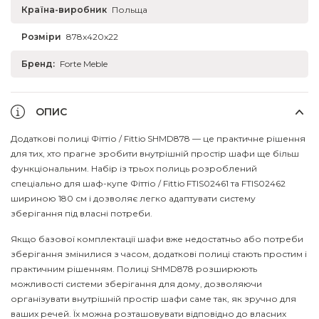
Країна-виробник
Польща
Розміри
878x420x22
Бренд:
Forte Meble
ОПИС
Додаткові полиці Фіттіо / Fittio SHMD878 — це практичне рішення
для тих, хто прагне зробити внутрішній простір шафи ще більш
функціональним. Набір із трьох полиць розроблений
спеціально для шаф-купе Фіттіо / Fittio FTIS02461 та FTIS02462
шириною 180 см і дозволяє легко адаптувати систему
зберігання під власні потреби.
Якщо базової комплектації шафи вже недостатньо або потреби
зберігання змінилися з часом, додаткові полиці стають простим і
практичним рішенням. Полиці SHMD878 розширюють
можливості системи зберігання для дому, дозволяючи
організувати внутрішній простір шафи саме так, як зручно для
ваших речей. Їх можна розташовувати відповідно до власних