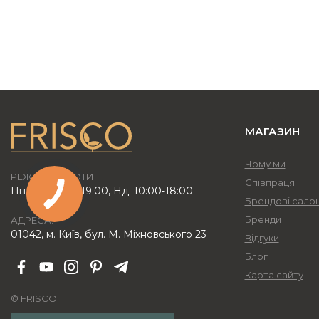
МАГАЗИН
Чому ми
РЕЖИМ РОБОТИ:
Співпраця
Пн.-Пт. 10:00-19:00, Нд. 10:00-18:00
Брендові сало
Бренди
АДРЕСА:
01042, м. Київ, бул. М. Міхновського 23
Відгуки
Блог
Карта сайту
© FRISCO