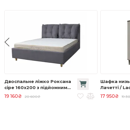
Двоспальне ліжко Роксана
Шафка низь
сіре 160x200 з підйомним
Лачетті / La
механізмом (тк. Laura 34)
19 160₴
17 950₴
20 600₴
19 3