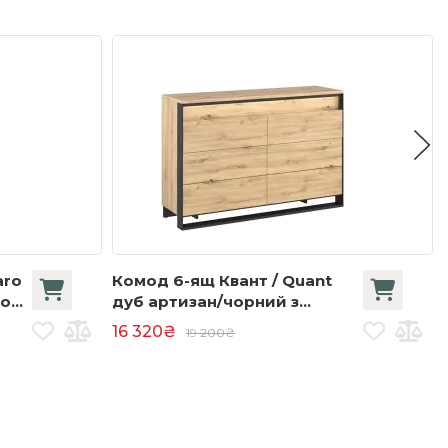
aro
Комод 6-ящ Квант / Quant
то
дуб артизан/чорний з
підсвіткою QS-04
16 320₴
19 200₴