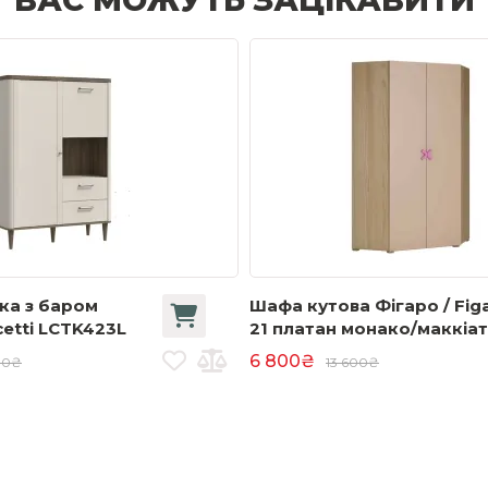
ВАС МОЖУТЬ ЗАЦІКАВИТИ
ка з баром
Шафа кутова Фігаро / Fig
cetti LCTK423L
21 платан монако/маккіа
латте
6 800₴
00₴
13 600₴