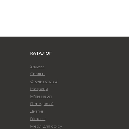
КАТАЛОГ
Знижки
Спальні
Столи і стільці
Матраци
М'які меблі
Передпокій
Дитячі
Вітальні
Меблі для офісу