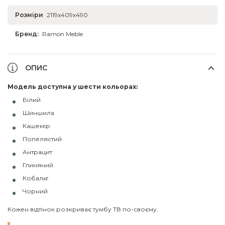
Розміри
2119x409x490
Бренд:
Ramon Meble
ОПИС
Модель доступна у шести кольорах:
Білий
Шиншила
Кашемір
Попелястий
Антрацит
Глиняний
Кобальт
Чорний
Кожен відтінок розкриває тумбу ТВ по-своєму.