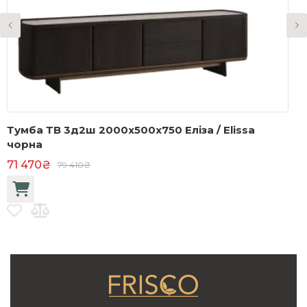
Тумба ТВ 3д2ш 2000x500x750 Еліза / Elissa
L
чорна
1
71 470₴
79 410₴