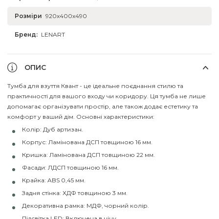
Розміри
920x400x490
Бренд:
LENART
ОПИС
Тумба для взуття Квант - це ідеальне поєднання стилю та
практичності для вашого входу чи коридору. Ця тумба не лише
допомагає організувати простір, але також додає естетику та
комфорт у ваший дім. Основні характеристики:
Колір: Дуб артизан.
Корпус: Ламінована ДСП товщиною 16 мм.
Кришка: Ламінована ДСП товщиною 22 мм.
Фасади: ЛДСП товщиною 16 мм.
Крайка: ABS 0,45 мм.
Задня стінка: ХДФ товщиною 3 мм.
Декоративна рамка: МДФ, чорний колір.
Підсвітка LED: Включена в ціну.