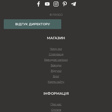
© FRISCO
ВІДГУК ДИРЕКТОРУ
МАГАЗИН
Чому ми
Співпраця
Брендові салони
Бренди
Відгуки
Блог
Карта сайту
ІНФОРМАЦІЯ
Про нас
Оплата