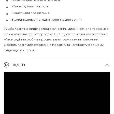
М'яке сидіння: тканина
Ємність для зберігання
Відкидні дверцята, одна поличка для взуття
Тумба Квант не лише володіє сучасним дизайном, але також має
функціональність. Інтегрована LED-підсвітка додає атмосфери, а
м'яке сидіння робить процес взуття зручним та приємним.
Оберіть Квант для створення порядку та комфорту в вашому
вхідному просторі.
ВІДЕО