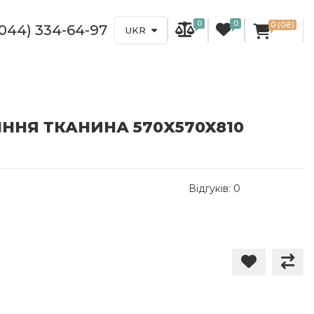
0
0
0 (0₴)
(044) 334-64-97
UKR
ІННЯ ТКАНИНА 570X570X810
Відгуків: 0