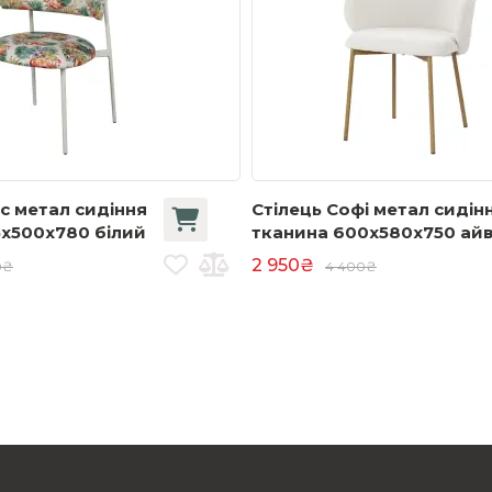
с метал сидіння
Стілець Софі метал сидін
5x500x780 білий
тканина 600x580x750 айв
2 950₴
0₴
4 400₴