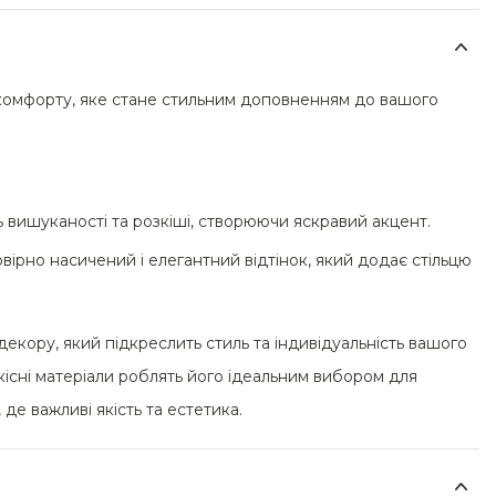
а комфорту, яке стане стильним доповненням до вашого
ь вишуканості та розкіші, створюючи яскравий акцент.
ірно насичений і елегантний відтінок, який додає стільцю
 декору, який підкреслить стиль та індивідуальність вашого
існі матеріали роблять його ідеальним вибором для
де важливі якість та естетика.