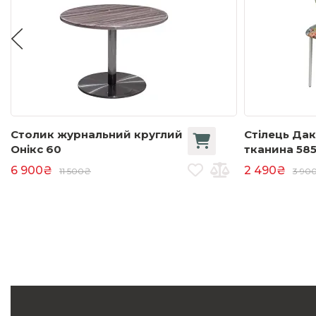
Столик журнальний круглий
Стілець Дак
Онікс 60
тканина 58
6 900₴
2 490₴
11 500₴
3 90