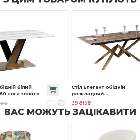
бідній білий
Стіл Елегант обідній
60 нога золото
розкладний
2000/2600x1000x770 дер
39 815₴
021₴
глянець
ВАС МОЖУТЬ ЗАЦІКАВИТИ