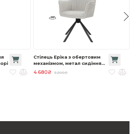
ня
Стілець Еріка з обертовим
орі
механізмом, метал сидіння
тканина 600x650x850 світло-
4 680₴
5 200₴
сірий