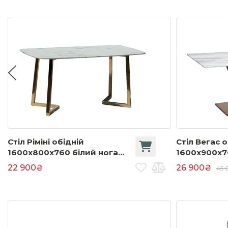
Стіл Ріміні обідній
Стіл Вегас о
1600x800x760 білий нога
1600x900x7
золото
22 900₴
26 900₴
45 