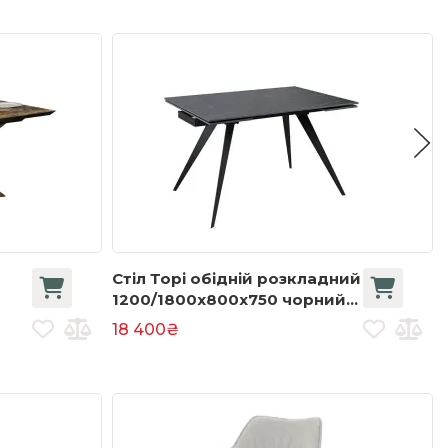
Стіл Торі обідній розкладний
1200/1800х800х750 чорний
ево
мат чорні ноги
18 400₴