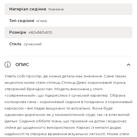
Матеріал сидіння
тканина
Тип сидіння
м'яке
Розміри
460x560x910
Стиль
сучасний
ОПИС
Уявіть собі простір, де кожна деталь має значення. Саме таким
акцентом може стати стілець Стілець Девіс коричневий Уцінка,
створений брендом nan. Модель виконана у стилі
«современный», що підкреслює її сучасний характер. Обрана
кольорова гама – коричневый сидіння в поєднанні з коричневый
каркасом – виглядає вишукано та актуально. Вона буде
однаково доречною як у мінімалістичній студії, так і в елегантній
їдальні. Сидіння оббите ткань, що приємне на дотик і водночас
стійке до щоденного використання. Каркас із металл додає
надійності та створює враження візуальної легкості. Може стати