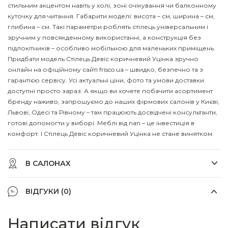
стильним акцентом навіть у холі, зоні очікування чи балконному
куточку для читання. Габарити моделі: висота – см, ширина – см,
глибина – см. Такі параметри роблять стілець універсальним і
зручним у повсякденному використанні, а конструкція без
підлокітників – особливо мобільною для маленьких приміщень.
Придбати модель Стілець Девіс коричневий Уцінка зручно
онлайн на офіційному сайті frisco.ua – швидко, безпечно та з
гарантією сервісу. Усі актуальні ціни, фото та умови доставки
доступні просто зараз. А якщо ви хочете побачити асортимент
бренду наживо, запрошуємо до наших фірмових салонів у Києві,
Львові, Одесі та Рівному – там працюють досвідчені консультанти,
готові допомогти у виборі. Меблі від nan – це інвестиція в
комфорт. І Стілець Девіс коричневий Уцінка не стане винятком.
В САЛОНАХ
ВІДГУКИ (0)
Написати відгук