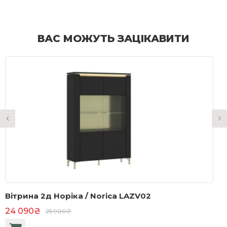
ВАС МОЖУТЬ ЗАЦІКАВИТИ
Вітрина 2д Норіка / Norica LAZV02
С
ч
24 090₴
25 900₴
1