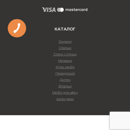
КАТАЛОГ
Знижки
Спальні
Столи і стільці
Матраци
М'які меблі
Передпокій
Дитячі
Вітальні
Меблі для офісу
Аксесуари