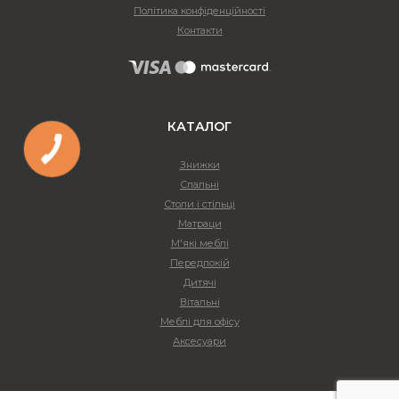
Політика конфіденційності
Контакти
КАТАЛОГ
Знижки
Спальні
Столи і стільці
Матраци
М'які меблі
Передпокій
Дитячі
Вітальні
Меблі для офісу
Аксесуари