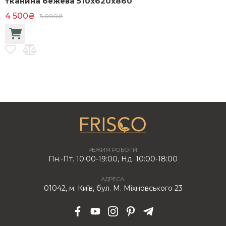
тканина бежева 510x620x860
4 500₴
3
5 000₴
РЕЖИМ РОБОТИ:
Пн.-Пт. 10:00-19:00, Нд. 10:00-18:00
АДРЕСА:
01042, м. Київ, бул. М. Міхновського 23