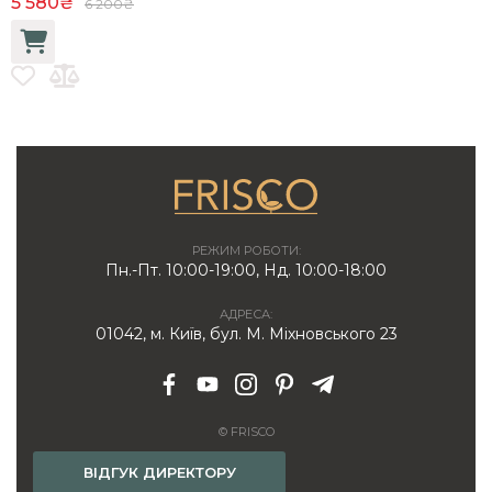
5 580₴
3
6 200₴
РЕЖИМ РОБОТИ:
Пн.-Пт. 10:00-19:00, Нд. 10:00-18:00
АДРЕСА:
01042, м. Київ, бул. М. Міхновського 23
© FRISCO
ВІДГУК ДИРЕКТОРУ