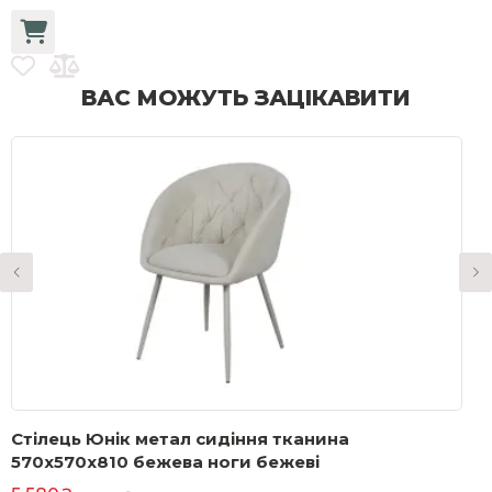
ВАС МОЖУТЬ ЗАЦІКАВИТИ
Стілець Юнік метал сидіння тканина
P
570x570x810 бежева ноги бежеві
м