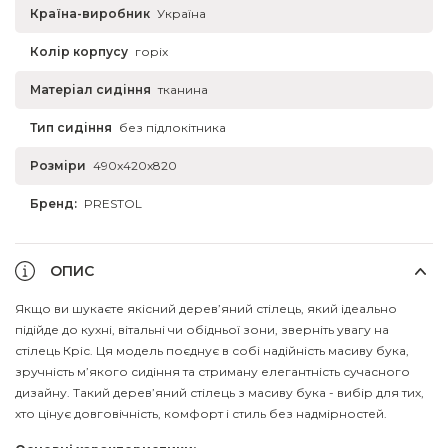
Країна-виробник
Україна
Колір корпусу
горіх
Матеріал сидіння
тканина
Тип сидіння
без підлокітника
Розміри
490x420x820
Бренд:
PRESTOL
ОПИС
Якщо ви шукаєте якісний дерев’яний стілець, який ідеально
підійде до кухні, вітальні чи обідньої зони, зверніть увагу на
стілець Кріс. Ця модель поєднує в собі надійність масиву бука,
зручність м’якого сидіння та стриману елегантність сучасного
дизайну. Такий дерев’яний стілець з масиву бука - вибір для тих,
хто цінує довговічність, комфорт і стиль без надмірностей.