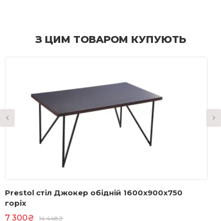
З ЦИМ ТОВАРОМ КУПУЮТЬ
Prestol стіл Джокер обідній 1600x900x750
С
горіх
а
7 300₴
6
14 448₴