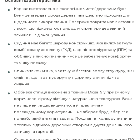
Основні характеристики:
Каркас виготовлено з екологічно чистої деревини бука.
Бук - це тверда порода дерева, яка ідеально підходить для
щоденного використання. Поверхня покрита напівматовим
лаком, що підкреслює природну структуру деревини й
захищає її від зношування.
Сидіння має багатошарову конструкцію, яка включає гнуту
комбіновану деревину (ГКД), шар пінополіуретану (ППУ) та
оббивку з якісної тканини - усе це забезпечує комфортну
та м’яку посадку.
Спинка також м’яка, має таку ж багатошарову структуру, як і
сидіння, що гарантує зручну підтримку спини під час
сидіння.
Оббивка стільця виконана з тканини Diosa 19 у приємному
коричнево-сірому відтінку з натуральною текстурою. Вона
не лише виглядає вишукано, а й практична у
повсякденному користуванні - не вбирає бруд, зберігає
привабливий вигляд надовго. Поєднання кольору тканини
з теплим відтінком деревини створює відчуття домашнього
затишку та гармонії.
Стілець розрахований на максимальне навантаження до 120