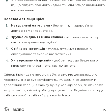
кг, що свідчить про його надійність і стійкість до щоденного
використання.
Переваги стільця Кріс:
Натуральні матеріали -
безпечні для здоров’я та
довговічні у використанні.
Зручне сидіння і м’яка спинка -
підтримка комфорту
навіть при тривалому сидінні.
Стійка конструкція -
стілець витримує інтенсивну
експлуатацію та високе навантаження.
Універсальний дизайн -
добре пасує до будь-якого
інтер’єру: як класичного, так і сучасного.
Стілець Кріс - це не просто меблі, а важлива деталь вашого
простору, яка дарує комфорт і тішить щодня. Замовляючи
дерев’яний стілець із масиву бука у кольорі горіх, ви обираєте
натуральність, якість і турботу про довкілля. Додайте затишку у
свій дім - зробіть свій вибір разом із Frisco.
ВІДЕО