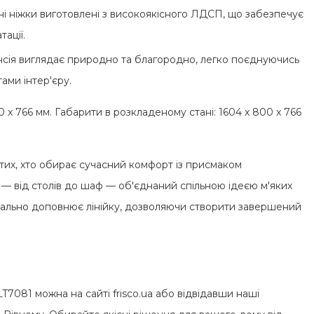
ні ніжки виготовлені з високоякісного ЛДСП, що забезпечує
тації.
нсія виглядає природно та благородно, легко поєднуючись
тами інтер'єру.
 x 766 мм. Габарити в розкладеному стані: 1604 x 800 x 766
я тих, хто обирає сучасний комфорт із присмаком
 — від столів до шаф — об'єднаний спільною ідеєю м'яких
деально доповнює лінійку, дозволяючи створити завершений
T7081 можна на сайті frisco.ua або відвідавши наші