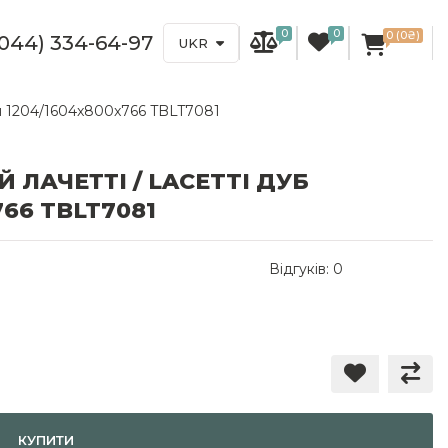
0
0
0 (0₴)
(044) 334-64-97
UKR
сія 1204/1604x800x766 TBLT7081
 ЛАЧЕТТІ / LACETTI ДУБ
66 TBLT7081
Відгуків: 0
КУПИТИ