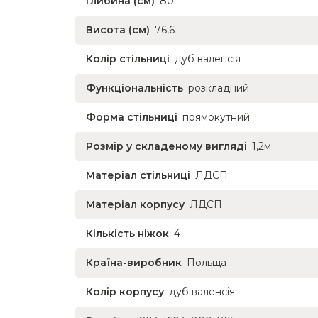
Глибина (см)
80
Висота (см)
76,6
Колір стільниці
дуб валенсія
Функціональність
розкладний
Форма стільниці
прямокутний
Розмір у складеному вигляді
1,2м
Матеріал стільниці
ЛДСП
Матеріал корпусу
ЛДСП
Кількість ніжок
4
Країна-виробник
Польща
Колір корпусу
дуб валенсія