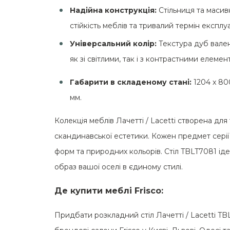
Надійна конструкція:
Стільниця та масив
стійкість меблів та тривалий термін експлуа
Універсальний колір:
Текстура дуб вале
як зі світлими, так і з контрастними елемен
Габарити в складеному стані:
1204 x 800
мм.
Колекція меблів Лачетті / Lacetti створена дл
скандинавської естетики. Кожен предмет серії
форм та природних кольорів. Стіл TBLT7081 і
образ вашої оселі в єдиному стилі.
Де купити меблі Frisco:
Придбати розкладний стіл Лачетті / Lacetti TBL