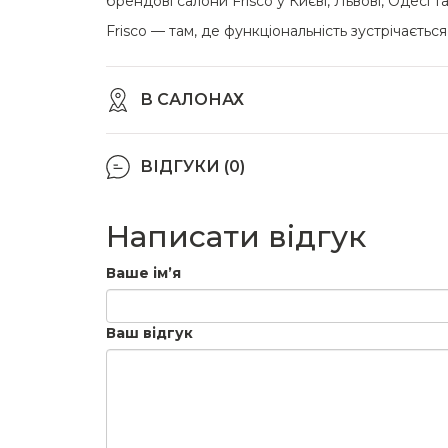
брендові салони Frisco у Києві, Львові, Одесі 
Frisco — там, де функціональність зустрічається 
В САЛОНАХ
ВІДГУКИ (0)
Написати відгук
Ваше ім’я
Ваш відгук