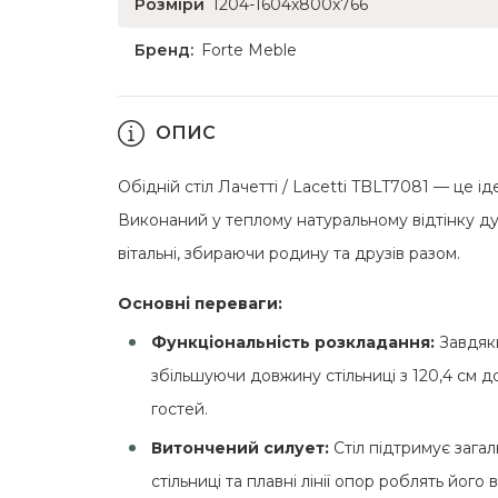
Розміри
1204-1604x800x766
Бренд:
Forte Meble
ОПИС
Обідній стіл Лачетті / Lacetti TBLT7081 — це 
Виконаний у теплому натуральному відтінку дуб
вітальні, збираючи родину та друзів разом.
Основні переваги:
Функціональність розкладання:
Завдяки
збільшуючи довжину стільниці з 120,4 см д
гостей.
Витончений силует:
Стіл підтримує загал
стільниці та плавні лінії опор роблять його