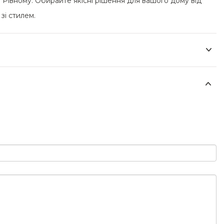
та Рівному. Обирайте якісні рішення для вашого дому від
зі стилем.