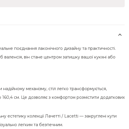
ідеальне поєднання лаконічного дизайну та практичності.
 валенсія, він стане центром затишку вашої кукхні або
 надійному механізму, стіл легко трансформується,
о 160,4 см. Це дозволяє з комфортом розмістити додаткових
ьну естетику колекції Лачетті / Lacetti — закруглені кути
 візуально легким та безпечним.