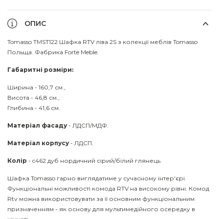
ОПИС
Tomasso TMST122 Шафка RTV ліва 2S з колекції меблів Tomasso
Польща. Фабрика Forte Meble.
Габаритні розміри:
Ширина - 160,7 см.,
Висота - 46,8 см.,
Глибина - 41,6 см.
Матеріал фасаду
- ЛДСП/МДФ.
Матеріал корпусу
- ЛДСП.
Колір
- c462 дуб нордичний сірий/білий глянець.
Шафка Tomasso гарно виглядатиме у сучасному інтер'єрі.
Функціональні можливості комода RTV на високому рівні. Комод
Rtv можна використовувати за її основним функціональним
призначенням - як основу для мультимедійного осередку в