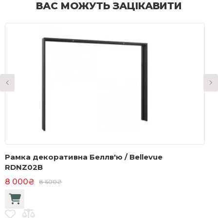
ВАС МОЖУТЬ ЗАЦІКАВИТИ
Рамка декоративна Беллв'ю / Bellevue
Т
RDNZ02B
ч
8 000₴
1
8 600₴