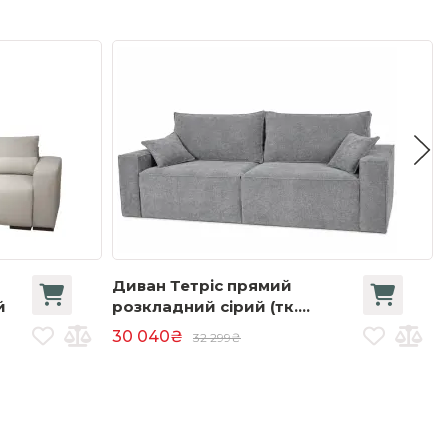
Диван Тетріс прямий
й
розкладний сірий (тк.
Massimo 15)
30 040₴
32 299₴