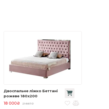
Двоспальне ліжко Беттані
рожеве 180x200
18 000₴
21 887₴