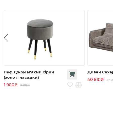
Пуф Джой м'який сірий
Диван Саха
(золоті насадки)
40 610₴
47 
1 900₴
3 167₴