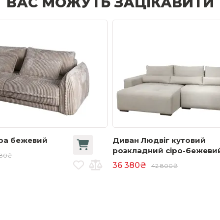
ВАС МОЖУТЬ ЗАЦІКАВИТИ
ра бежевий
Диван Людвіг кутовий
розкладний сіро-бежеви
780₴
36 380₴
42 800₴