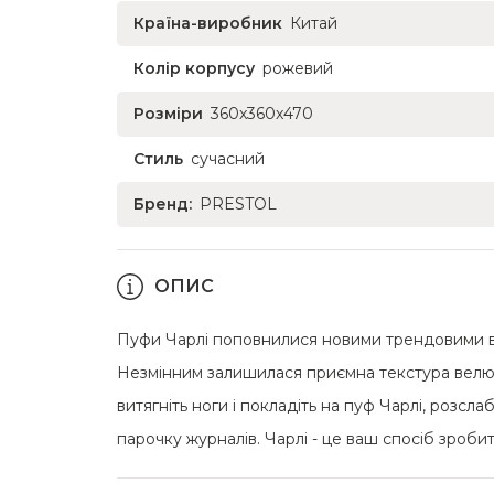
Країна-виробник
Китай
Колір корпусу
рожевий
Розміри
360x360x470
Стиль
сучасний
Бренд:
PRESTOL
ОПИС
Пуфи Чарлі поповнилися новими трендовими в
Незмінним залишилася приємна текстура велюру
витягніть ноги і покладіть на пуф Чарлі, розс
парочку журналів. Чарлі - це ваш спосіб зроб