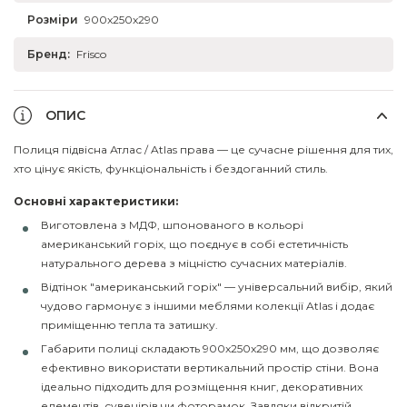
Розміри
900x250x290
Бренд:
Frisco
ОПИС
Полиця підвісна Атлас / Atlas права — це сучасне рішення для тих,
хто цінує якість, функціональність і бездоганний стиль.
Основні характеристики:
Виготовлена з МДФ, шпонованого в кольорі
американський горіх, що поєднує в собі естетичність
натурального дерева з міцністю сучасних матеріалів.
Відтінок "американський горіх" — універсальний вибір, який
чудово гармонує з іншими меблями колекції Atlas і додає
приміщенню тепла та затишку.
Габарити полиці складають 900x250x290 мм, що дозволяє
ефективно використати вертикальний простір стіни. Вона
ідеально підходить для розміщення книг, декоративних
елементів, сувенірів чи фоторамок. Завдяки відкритій