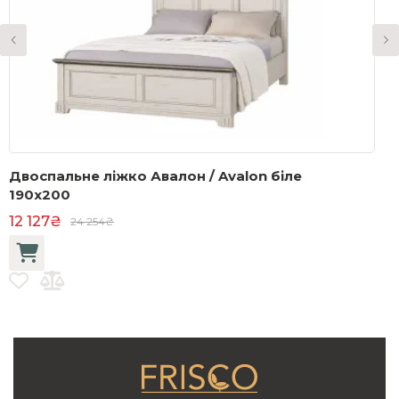
Двоспальне ліжко Авалон / Avalon біле
С
190x200
а
12 127₴
4
24 254₴