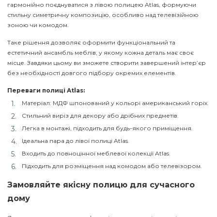
гармонійно поєднуватися з лівою полицею Atlas, формуючи
стильну симетричну композицію, особливо над телевізійною
зоною чи комодом.
Таке рішення дозволяє оформити функціональний та
естетичний ансамбль меблів, у якому кожна деталь має своє
місце. Завдяки цьому ви зможете створити завершений інтер’єр
без необхідності довгого підбору окремих елементів.
Переваги полиці Atlas:
Матеріал:
МДФ шпонований у кольорі американський горіх.
Стильний виріз для декору або дрібних предметів.
Легка в монтажі, підходить для будь-якого приміщення.
Ідеальна пара до лівої полиці Atlas.
Входить до повноцінної меблевої колекції Atlas.
Підходить для розміщення над комодом або телевізором.
Замовляйте якісну полицю для сучасного
дому