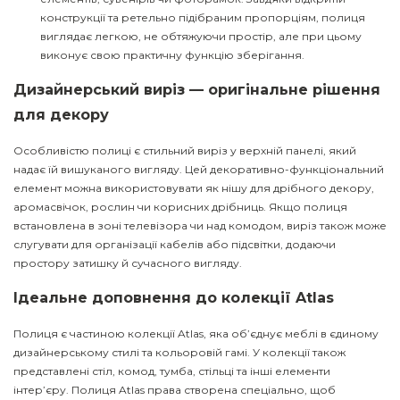
конструкції та ретельно підібраним пропорціям, полиця
виглядає легкою, не обтяжуючи простір, але при цьому
виконує свою практичну функцію зберігання.
Дизайнерський виріз — оригінальне рішення
для декору
Особливістю полиці є стильний виріз у верхній панелі, який
надає їй вишуканого вигляду. Цей декоративно-функціональний
елемент можна використовувати як нішу для дрібного декору,
аромасвічок, рослин чи корисних дрібниць. Якщо полиця
встановлена в зоні телевізора чи над комодом, виріз також може
слугувати для організації кабелів або підсвітки, додаючи
простору затишку й сучасного вигляду.
Ідеальне доповнення до колекції Atlas
Полиця є частиною колекції Atlas, яка об’єднує меблі в єдиному
дизайнерському стилі та кольоровій гамі. У колекції також
представлені стіл, комод, тумба, стільці та інші елементи
інтер’єру. Полиця Atlas права створена спеціально, щоб