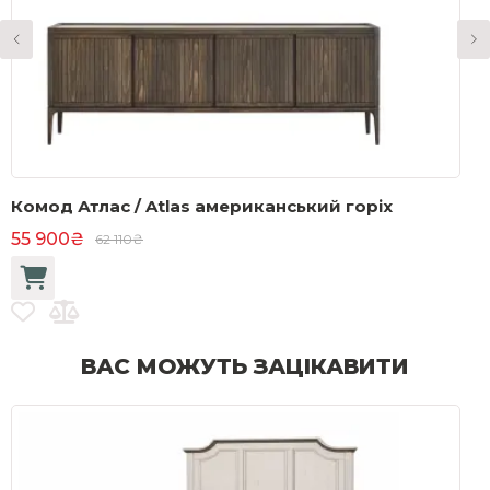
Комод Атлас / Atlas американський горіх
П
а
55 900₴
62 110₴
1
ВАС МОЖУТЬ ЗАЦІКАВИТИ