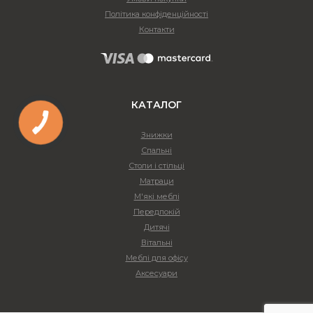
Політика конфіденційності
Контакти
КАТАЛОГ
Знижки
Спальні
Столи і стільці
Матраци
М'які меблі
Передпокій
Дитячі
Вітальні
Меблі для офісу
Аксесуари