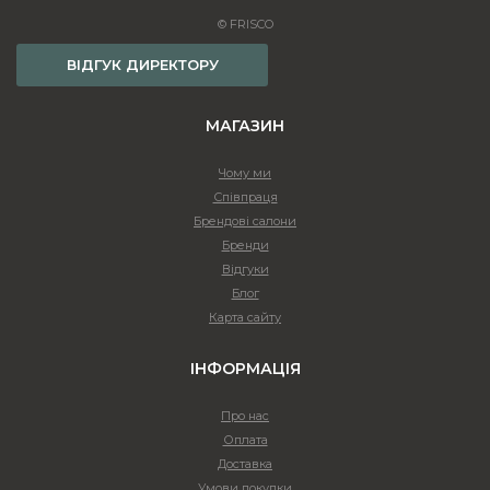
© FRISCO
ВІДГУК ДИРЕКТОРУ
МАГАЗИН
Чому ми
Співпраця
Брендові салони
Бренди
Відгуки
Блог
Карта сайту
ІНФОРМАЦІЯ
Про нас
Оплата
Доставка
Умови покупки