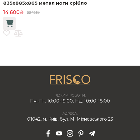
835x885x865 метал ноги срібло
1
14 600₴
22 121₴
РЕЖИМ РОБОТИ:
Пн.-Пт. 10:00-19:00, Нд. 10:00-18:00
АДРЕСА:
01042, м. Київ, бул. М. Міхновського 23