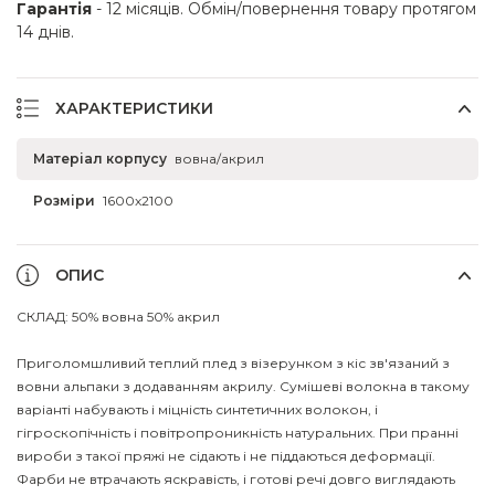
Гарантія
- 12 місяців. Обмін/повернення товару протягом
14 днів.
ХАРАКТЕРИСТИКИ
Матеріал корпусу
вовна/акрил
Розміри
1600x2100
ОПИС
СКЛАД: 50% вовна 50% акрил
Приголомшливий теплий плед з візерунком з кіс зв'язаний з
вовни альпаки з додаванням акрилу. Сумішеві волокна в такому
варіанті набувають і міцність синтетичних волокон, і
гігроскопічність і повітропроникність натуральних. При пранні
вироби з такої пряжі не сідають і не піддаються деформації.
Фарби не втрачають яскравість, і готові речі довго виглядають