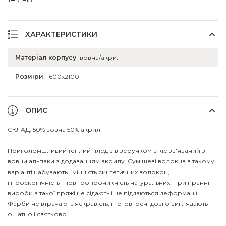
ХАРАКТЕРИСТИКИ
Матеріал корпусу
вовна/акрил
Розміри
1600x2100
ОПИС
СКЛАД: 50% вовна 50% акрил
Приголомшливий теплий плед з візерунком з кіс зв'язаний з
вовни альпаки з додаванням акрилу. Сумішеві волокна в такому
варіанті набувають і міцність синтетичних волокон, і
гігроскопічність і повітропроникність натуральних. При пранні
вироби з такої пряжі не сідають і не піддаються деформації.
Фарби не втрачають яскравість, і готові речі довго виглядають
ошатно і святково.