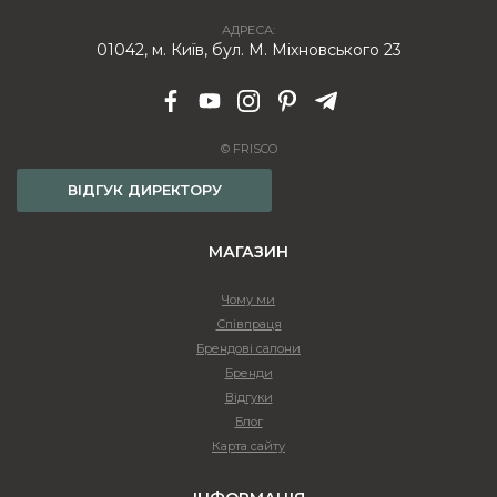
АДРЕСА:
01042, м. Київ, бул. М. Міхновського 23
© FRISCO
ВІДГУК ДИРЕКТОРУ
МАГАЗИН
Чому ми
Співпраця
Брендові салони
Бренди
Відгуки
Блог
Карта сайту