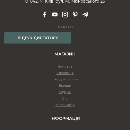
01042, м. Київ, бул. М. Міхновського 23
© FRISCO
ВІДГУК ДИРЕКТОРУ
МАГАЗИН
Чому ми
Співпраця
Брендові салони
Бренди
Відгуки
Блог
Карта сайту
ІНФОРМАЦІЯ