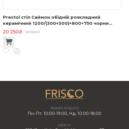
Prestol стіл Саймон обідній розкладний
П
керамічний 1200/(300+300)×800×750 чорний
3
мат чорні ноги
20 250₴
22 500₴
РЕЖИМ РОБОТИ:
Пн.-Пт. 10:00-19:00, Нд. 10:00-18:00
АДРЕСА: