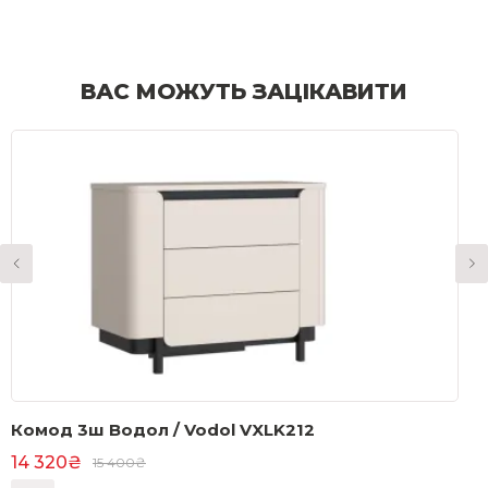
ВАС МОЖУТЬ ЗАЦІКАВИТИ
Комод 3ш Водол / Vodol VXLK212
К
14 320₴
1
15 400₴