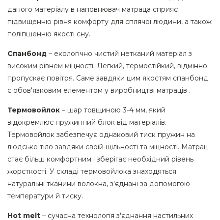
даного матеріалу в наповнювач матраца сприяє
підвищенню рівня комфорту для сплячої людини, а також
поліпшенню якості сну.
Спанбонд
– екологічно чистий нетканий матеріал з
високим рівнем міцності. Легкий, термостійкий, відмінно
пропускає повітря. Саме завдяки цим якостям спанбонд
є обов'язковим елементом у виробництві матраців .
Термовойлок
– шар товщиною 3-4 мм, який
відокремлює пружинний блок від матеріалів.
Термовойлок забезпечує однаковий тиск пружин на
людське тіло завдяки своїй щільності та міцності. Матрац
стає більш комфортним і зберігає необхідний рівень
жорсткості. У складі термовойлока знаходяться
натуральні тканини волокна, з'єднані за допомогою
температури й тиску.
Hot melt
– сучасна технологія з'єднання настильних