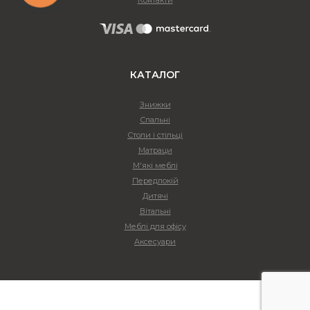
КАТАЛОГ
Знижки
Спальні
Столи і стільці
Матраци
М'які меблі
Передпокій
Дитячі
Вітальні
Меблі для офісу
Аксесуари