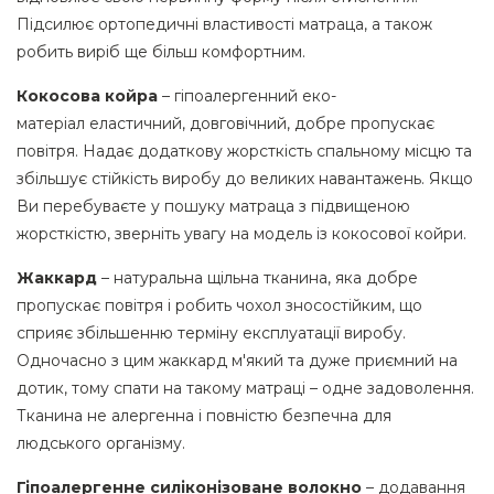
Підсилює ортопедичні властивості матраца, а також
робить виріб ще більш комфортним.
Кокосова койра
– гіпоалергенний еко-
матеріал еластичний, довговічний, добре пропускає
повітря. Надає додаткову жорсткість спальному місцю та
збільшує стійкість виробу до великих навантажень. Якщо
Ви перебуваєте у пошуку матраца з підвищеною
жорсткістю, зверніть увагу на модель із кокосової койри.
Жаккард
– натуральна щільна тканина, яка добре
пропускає повітря і робить чохол зносостійким, що
сприяє збільшенню терміну експлуатації виробу.
Одночасно з цим жаккард м'який та дуже приємний на
дотик, тому спати на такому матраці – одне задоволення.
Тканина не алергенна і повністю безпечна для
людського організму.
Гіпоалергенне силіконізоване волокно
– додавання