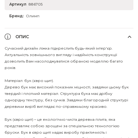
Артикул
886705
Бренд:
Олимп
ОПИС
Сучасний дизайн ліжка підкреслить будь-який інтер'єр.
Актуальність зовнішнього вигляду і надійність конструкції
дозволить Вам насолоджуватися обраною моделлю багато
років.
Матеріал: бук (євро щит).
Дерево бук має високий показник міцності, завдяки цьому бук
твердий і плотний матеріал. Структура бука має дрібну
однорідну текстуру, без сучків. Завдяки благородній структурі
деревини виріб виглядає по-справжньому красиво.
Бук (євро щит) – це екологічно чиста деревна плита, яка
представляє собою зрощені за спеціальною технологією
бруски. Бук в євро щиті надає виробу практичність і