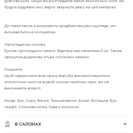
довговічність. Якщо Ви розглядаєте меблі екологічно чисті, які
будуть радувати око, варто звернути увагу на цей матеріал.
До ліжка також є можливість придбати висувні шухляди, які
висуваються на коліщатках.
Ортопедична основа
Букові ортопедичні ламелі. Відстань між ламелями 5 см. Також
присутня додаткова опція «посилені ламелі»
Покриття
Щоб підкреслити всю красу виробу використовуються
екологічно чисті на водній основі італійські лаки, які не
викликають алергії.
Колір: Бук, Горіх, Венге, Темний венге, Білий, Фісташка, Бук
графiт, Слонова кістка, Кава з молоком.
В САЛОНАХ