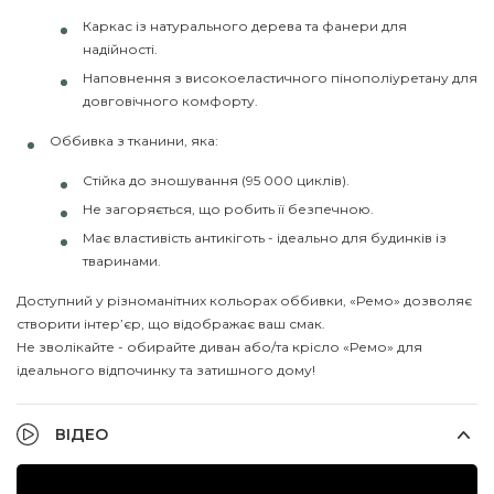
Каркас із натурального дерева та фанери для
надійності.
Наповнення з високоеластичного пінополіуретану для
довговічного комфорту.
Оббивка з тканини, яка:
Стійка до зношування (95 000 циклів).
Не загоряється, що робить її безпечною.
Має властивість антикіготь - ідеально для будинків із
тваринами.
Доступний у різноманітних кольорах оббивки, «Ремо» дозволяє
створити інтер’єр, що відображає ваш смак.
Не зволікайте - обирайте диван або/та крісло «Ремо» для
ідеального відпочинку та затишного дому!
ВІДЕО