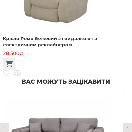
Крісло Ремо бежевий з гойдалкою та
К
електричним реклайнером
28 500₴
2
ВАС МОЖУТЬ ЗАЦІКАВИТИ