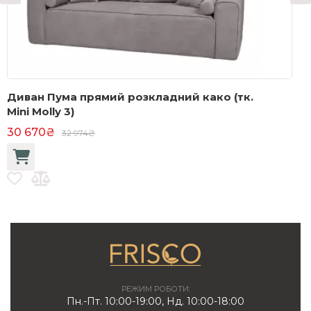
Диван Пума прямий розкладний како (тк.
П
Mini Molly 3)
9
30 670₴
32 974₴
РЕЖИМ РОБОТИ:
Пн.-Пт. 10:00-19:00, Нд. 10:00-18:00