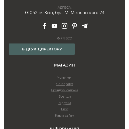
АДРЕСА:
01042, м. Київ, бул. М. Міхновського 23
© FRISCO
ВІДГУК ДИРЕКТОРУ
МАГАЗИН
Чому ми
Співпраця
Брендові салони
Бренди
Відгуки
Блог
Карта сайту