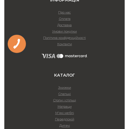
ІНФОРМАЦІЯ
Про нас
Оплата
Доставка
Умови покупки
Політика конфіденційності
Контакти
КАТАЛОГ
Знижки
Спальні
Столи і стільці
Матраци
М'які меблі
Передпокій
Дитячі