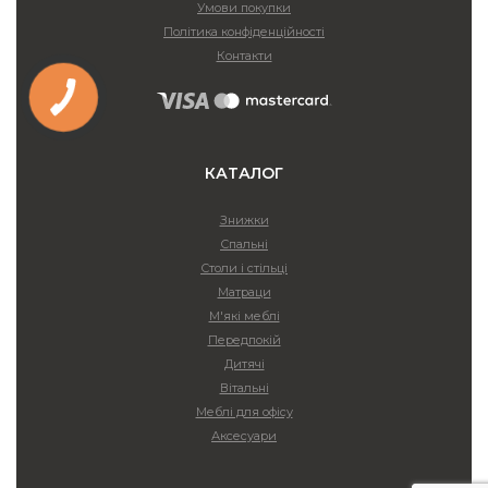
Умови покупки
Політика конфіденційності
Контакти
КАТАЛОГ
Знижки
Спальні
Столи і стільці
Матраци
М'які меблі
Передпокій
Дитячі
Вітальні
Меблі для офісу
Аксесуари