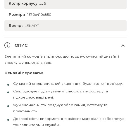
Колір корпусу
дуб
Розміри
1670x410x850
Бренд:
LENART
ОПИС
Елегантний комод із вітриною, що поєднує сучасний дизайн і
високу функціональність.
Основні переваги:
Сучасний стиль: стильний акцент для будь-якого інтер’єру.
Світлодіодне підсвічування: створює атмосферу та
підкреслює ваші речі.
Функціональність: поєднує зберігання, естетику та
практичність.
Довговічність: використання якісних матеріалів забезпечує
тривалий термін служби.