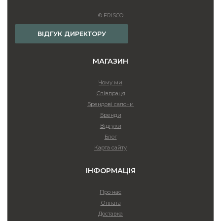
© FRISCO
ВІДГУК ДИРЕКТОРУ
МАГАЗИН
Чому ми
Співпраця
Брендові салони
Бренди
Відгуки
Блог
Карта сайту
ІНФОРМАЦІЯ
Про нас
Оплата
Доставка