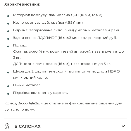
Характеристики:
Матеріал корпусу: ламінована ДСП (16 мм, 12 мм).
Колір корпусу: дуб, крайка ABS (1 мм).
Вітрина: загартоване скло (3 мм) у чорній металевій рамі.
Задня стінка: ЛДСП/HDF (16 мм/3 мм), колір - чорний дуб.
Полиці:
Скляна: скло (4 мм, коричневий антизол), навантаження до
3 кг.
ДСП: чорна ламінована (16 мм), навантаження до 5 кг.
Шухляди: 2 шт., на телескопічних напрямних, дно з HDF (3
мм), чорний колір.
Ніжки: металеві.
Підсвітка: включена у вартість.
Комод Віссо 1д1в2ш - це стильне та функціональне рішення для
сучасного дому.
В САЛОНАХ