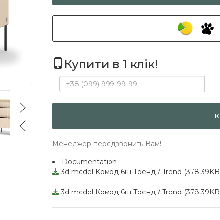
Купити в 1 клік!
К
Менеджер передзвонить Вам!
Documentation
3d model Комод 6ш Тренд / Trend (378.39KB
3d model Комод 6ш Тренд / Trend (378.39KB