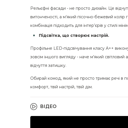
Рельєфні фасади - не просто дизайн. Це відчут
витонченості, а м’який пісочно-бежевий колір
комбінація підходить для інтер’єрів у стилі мін
Підсвітка, що створює настрій.
Профільне LED-підсвічування класу А++ викону
зовсім іншого вигляду - наче м’який світловий 
відчуття затишку.
Обирай комод, який не просто тримає речі в по
комфорт, твій настрій, твій дім.
ВІДЕО