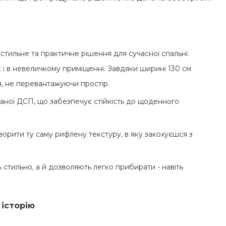
 стильне та практичне рішення для сучасної спальні.
ак і в невеличкому приміщенні. Завдяки ширині 130 см
я, не перевантажуючи простір.
ваної ДСП, що забезпечує стійкість до щоденного
ворити ту саму рифлену текстуру, в яку закохуєшся з
ть стильно, а й дозволяють легко прибирати - навіть
 історію