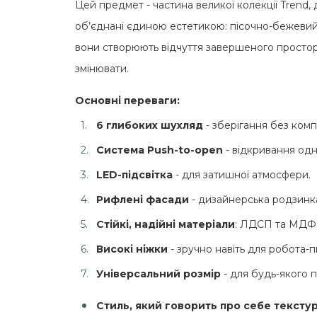
Цей предмет - частина великої колекції Trend, 
об’єднані єдиною естетикою: пісочно-бежевий 
вони створюють відчуття завершеного простору 
змінювати.
Основні переваги:
6 глибоких шухляд
- зберігання без комп
Система Push-to-open
- відкривання од
LED-підсвітка
- для затишної атмосфери.
Рифлені фасади
- дизайнерська родзинк
Стійкі, надійні матеріали
: ЛДСП та МДФ
Високі ніжки
- зручно навіть для робота-п
Універсальний розмір
- для будь-якого 
Стиль, який говорить про себе тексту