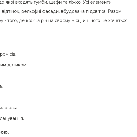
до якої входять тумби, шафи та ліжко. Усі елементи
відтінок, рельєфні фасади, вбудована підсвітка. Разом
- того, де кожна річ на своєму місці й нічого не хочеться
ромісів.
ним дотиком.
а.
.
илососа.
планування.
рою.