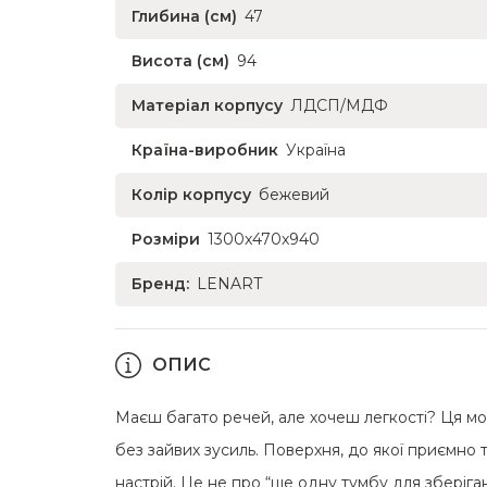
Глибина (см)
47
Висота (см)
94
Матеріал корпусу
ЛДСП/МДФ
Країна-виробник
Україна
Колір корпусу
бежевий
Розміри
1300x470x940
Бренд:
LENART
ОПИС
Маєш багато речей, але хочеш легкості? Ця мод
без зайвих зусиль. Поверхня, до якої приємно 
настрій. Це не про “ще одну тумбу для зберіг