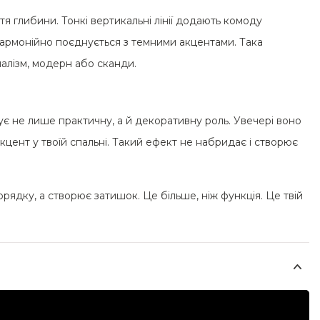
тя глибини. Тонкі вертикальні лінії додають комоду
 гармонійно поєднується з темними акцентами. Така
імалізм, модерн або сканди.
є не лише практичну, а й декоративну роль. Увечері воно
акцент у твоїй спальні. Такий ефект не набридає і створює
рядку, а створює затишок. Це більше, ніж функція. Це твій