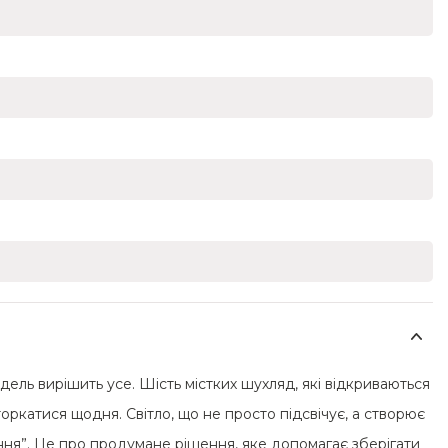
ель вирішить усе. Шість містких шухляд, які відкриваються
торкатися щодня. Світло, що не просто підсвічує, а створює
ання”. Це про продумане рішення, яке допомагає зберігати