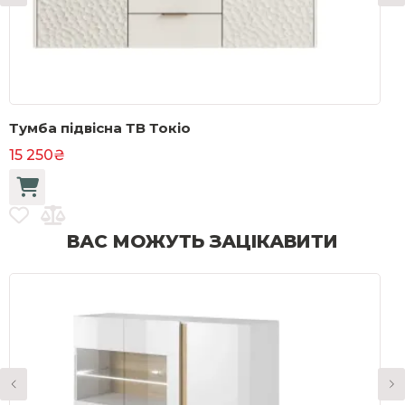
Тумба підвісна ТВ Токіо
С
15 250₴
1
ВАС МОЖУТЬ ЗАЦІКАВИТИ