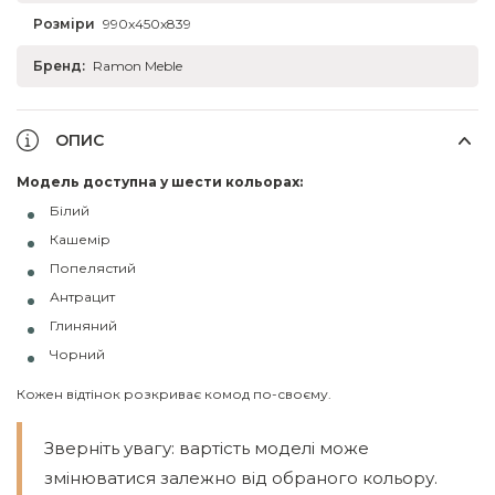
Розміри
990x450x839
Бренд:
Ramon Meble
ОПИС
Модель доступна у шести кольорах:
Білий
Кашемір
Попелястий
Антрацит
Глиняний
Чорний
Кожен відтінок розкриває комод по-своєму.
Зверніть увагу: вартість моделі може
змінюватися залежно від обраного кольору.