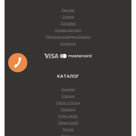
Про нас
Оплата
Доставка
Умови покупки
Політика конфіденційності
Контакти
КАТАЛОГ
Знижки
Спальні
Столи і стільці
Матраци
М'які меблі
Передпокій
Дитячі
Вітальні