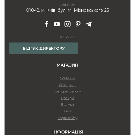
АДРЕСА:
01042, м. Київ, бул. М. Міхновського 23
© FRISCO
ВІДГУК ДИРЕКТОРУ
МАГАЗИН
Чому ми
Співпраця
Брендові салони
Бренди
Відгуки
Блог
Карта сайту
ІНФОРМАЦІЯ