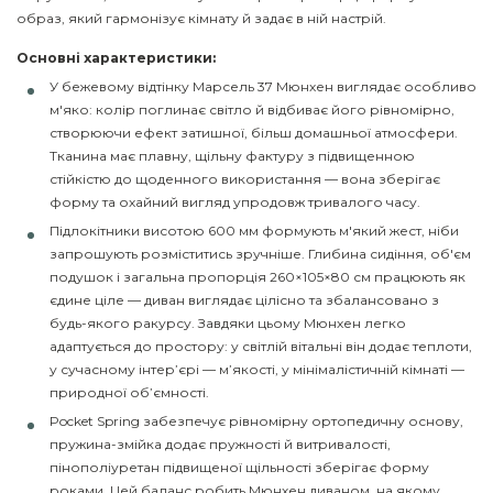
образ, який гармонізує кімнату й задає в ній настрій.
Основні характер
истики:
У бежевому відтінку Марсель 37 Мюнхен виглядає особливо
м'яко: колір поглинає світло й відбиває його рівномірно,
створюючи ефект затишної, більш домашньої атмосфери.
Тканина має плавну, щільну фактуру з підвищенною
стійкістю до щоденного використання — вона зберігає
форму та охайний вигляд упродовж тривалого часу.
Підлокітники висотою 600 мм формують м'який жест, ніби
запрошують розміститись зручніше. Глибина сидіння, об'єм
подушок і загальна пропорція 260×105×80 см працюють як
єдине ціле — диван виглядає цілісно та збалансовано з
будь-якого ракурсу. Завдяки цьому Мюнхен легко
адаптується до простору: у світлій вітальні він додає теплоти,
у сучасному інтер’єрі — м’якості, у мінімалістичній кімнаті —
природної об’ємності.
Pocket Spring забезпечує рівномірну ортопедичну основу,
пружина-змійка додає пружності й витривалості,
пінополіуретан підвищеної щільності зберігає форму
роками. Цей баланс робить Мюнхен диваном, на якому