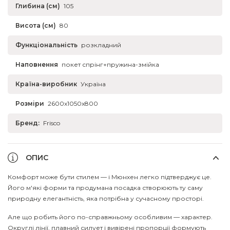
Глибина (см)
105
Висота (см)
80
Функціональність
розкладний
Наповнення
покет спрінг+пружина-змійка
Країна-виробник
Україна
Розміри
2600x1050x800
Бренд:
Frisco
ОПИС
Комфорт може бути стилем — і Мюнхен легко підтверджує це.
Його м'які форми та продумана посадка створюють ту саму
природну елегантність, яка потрібна у сучасному просторі.
Але що робить його по-справжньому особливим — характер.
Округлі лінії, плавний силует і вивірені пропорції формують