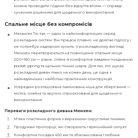
можна проводити години без відчуття втоми — справді
сучасним рішенням для щоденного використання.
Спальне місце без компромісів
Механізм Тік-так — один із найкомфортніших серед
розкладних систем. Він працює плавно, не дряпає підлогу і
не потребує надмірних зусиль. У розкладеному вигляді
Мюнхен перетворюється на повноцінне спальне місце
200×160 см — рівне, стійке й комфортне завдяки поєднанню
pocket-ppring та щільних пінних шарів. Для тих, хто шукає
розкладний диван ліжко на кожен день, це одна з
найнадійніших і найбільш практичних конструкцій.
Усередині розташована ламінована ніша для зберігання —
містка, охайна та зручно спроєктована для щоденного
використання.
Переваги розкладного дивана Мюнхен:
М'яка пластична форма з виразними округлими лініями.
Продумані пропорції, які створюють гармонійний силует.
Комфортна посадка 450 мм та збалансована глибина