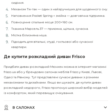
сидіння.
Механізм Тік-так — один з найзручніших для щоденного сну.
Наповнення Pocket Spring + змійка — довговічна підтримка.
Повноцінне спальне місце 200×160 см.
Тканина Марсель 37 — приємна, щільна, сучасна.
Містка білизняна ніша.
Підходить для вітальні, студії, гостьової або сучасної
квартири.
Де купити розкладний диван Frisco
Придбати диван розкладний Мюнхен можна в інтернет-магазині
frisco.ua або у брендових салонах меблів Frisco у Києві, Львові,
Одесі та Рівному. Тут представлені сучасні дивани з різними
механізмами та дизайнами. Якщо ви шукаєте, де купити диван
розкладний недорого, Frisco пропонує широкий вибір моделей
із комфортом, який перевищує очікування.
В САЛОНАХ