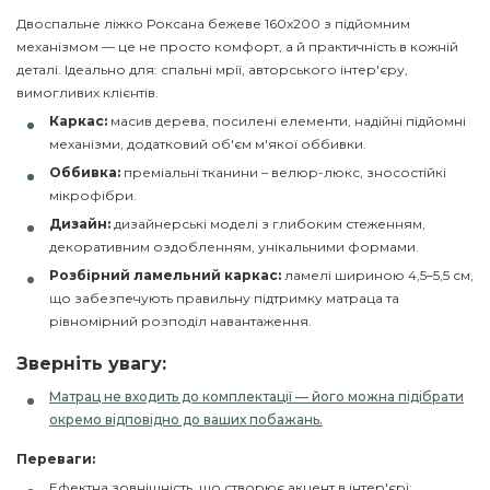
Двоспальне ліжко Роксана бежеве 160x200 з підйомним
механізмом — це не просто комфорт, а й практичність в кожній
деталі. Ідеально для: спальні мрії, авторського інтер'єру,
вимогливих клієнтів.
Каркас:
масив дерева, посилені елементи, надійні підйомні
механізми, додатковий об'єм м'якої оббивки.
Оббивка:
преміальні тканини – велюр-люкс, зносостійкі
мікрофібри.
Дизайн:
дизайнерські моделі з глибоким стеженням,
декоративним оздобленням, унікальними формами.
Розбірний ламельний каркас:
ламелі шириною 4,5–5,5 см,
що забезпечують правильну підтримку матраца та
рівномірний розподіл навантаження.
Зверніть увагу:
Матрац не входить до комплектації — його можна підібрати
окремо відповідно до ваших побажань.
Переваги:
Ефектна зовнішність, що створює акцент в інтер'єрі;