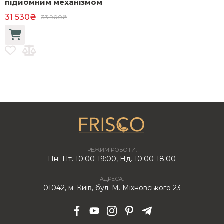
підйомним механізмом
ч
31 530₴
9
33 900₴
РЕЖИМ РОБОТИ:
Пн.-Пт. 10:00-19:00, Нд. 10:00-18:00
АДРЕСА:
01042, м. Київ, бул. М. Міхновського 23