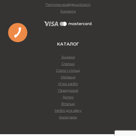
Політика конфіденційності
Контакти
КАТАЛОГ
Знижки
Спальні
Столи і стільці
Матраци
М'які меблі
Передпокій
Дитячі
Вітальні
Меблі для офісу
Аксесуари