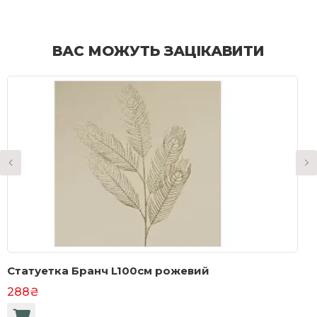
ВАС МОЖУТЬ ЗАЦІКАВИТИ
Статуетка Бранч L100см рожевий
L
288₴
1