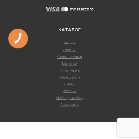
КАТАЛОГ
Знижки
Спальні
Столи і стільці
Матраци
М'які меблі
Передпокій
Дитячі
Вітальні
Меблі для офісу
Аксесуари