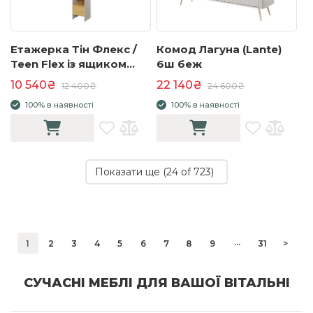
Етажерка Тін Флекс /
Комод Лагуна (Lante)
Teen Flex із ящиком
6ш беж
сірий/гікорі TF-02
10 540₴
22 140₴
12 400₴
24 600₴
100% в наявності
100% в наявності
Показати ще (
24
of 723)
...
1
2
3
4
5
6
7
8
9
31
>
СУЧАСНІ МЕБЛІ ДЛЯ ВАШОЇ ВІТАЛЬНІ