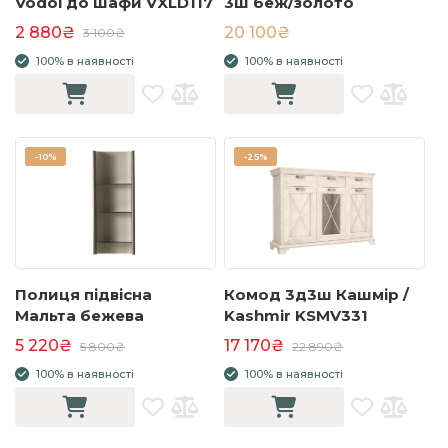
Vodol до шафи VXLD117
3ш беж/золото
2 880₴
20 100₴
3 100₴
100% в наявності
100% в наявності
-
10%
-
25%
Полиця підвісна
Комод 3д3ш Кашмір /
Мальта бежева
Kashmir KSMV331
5 220₴
17 170₴
5 800₴
22 890₴
100% в наявності
100% в наявності