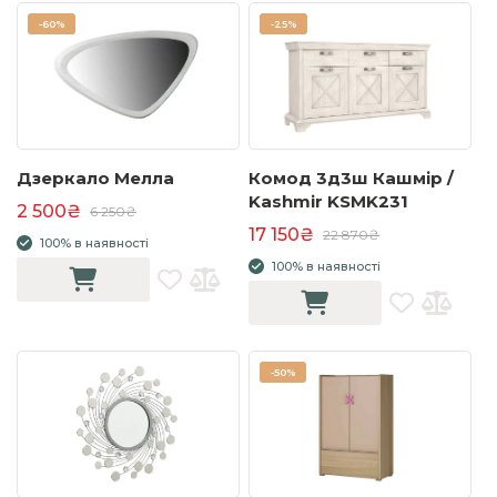
-
60%
-
25%
Дзеркало Мелла
Комод 3д3ш Кашмір /
Kashmir KSMK231
2 500₴
6 250₴
17 150₴
22 870₴
100% в наявності
100% в наявності
-
50%