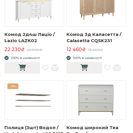
Комод 2д4ш Лаціо /
Комод 3д Каласетта /
Lazio LAZK02
Calasetta CQSK231
22 230₴
12 460₴
23 900₴
13 400₴
100% в наявності
100% в наявності
-
7%
Полиця (3шт) Водол /
Комод широкий Теа