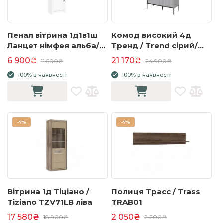
Пенал вітрина 1д1в1ш
Комод високий 4д
Ланцет німфея альба/
Тренд / Trend сірий/
дуб крафт золотий
чорний з підсвіткою
6 900₴
21 170₴
11 500₴
24 900₴
TR-03
100% в наявності
100% в наявності
-
7%
-
7%
Вітрина 1д Тіціано /
Полиця Трасс / Trass
Tiziano TZV71LB ліва
TRAB01
17 580₴
2 050₴
18 900₴
2 200₴