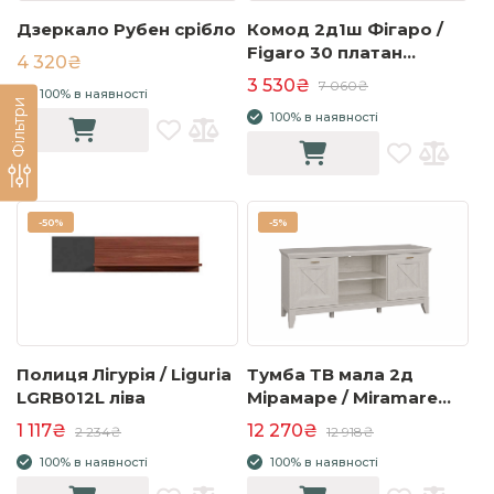
Дзеркало Рубен срібло
Комод 2д1ш Фігаро /
Figaro 30 платан
4 320₴
монако/маккіато латте
3 530₴
7 060₴
100% в наявності
Фільтри
100% в наявності
-
50%
-
5%
Полиця Лігурія / Liguria
Тумба ТВ мала 2д
LGRB012L ліва
Мірамаре / Miramare
MMRT233 сосна біла
1 117₴
12 270₴
2 234₴
12 918₴
100% в наявності
100% в наявності