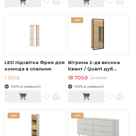
-
15%
LED підсвітка Фрея для
Вітрина 2-дв висока
комода в спальню
Квант / Quant дуб
артизан/чорний з
1 160₴
18 700₴
22 000₴
підсвіткою QA-03
100% в наявності
100% в наявності
-
15%
-
10%