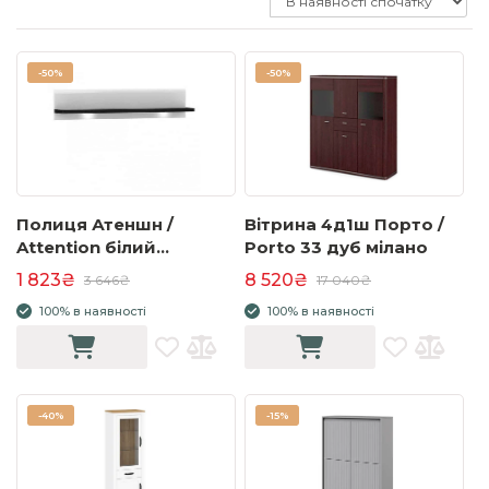
-
50%
-
50%
Полиця Атеншн /
Вітрина 4д1ш Порто /
Attention білий
Porto 33 дуб мілано
глянець/дуб чорний
1 823₴
8 520₴
3 646₴
17 040₴
100% в наявності
100% в наявності
-
40%
-
15%