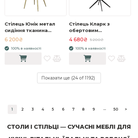
Стілець Юнік метал
Стілець Кларк з
сидіння тканина
обертовим
570x570x810 світло-
механізмом, метал
6 200₴
4 680₴
5 200₴
бежевий
сидіння тканина
100% в наявності
100% в наявності
600x610x880 бежевий
Показати ще (
24
of 1192)
...
1
2
3
4
5
6
7
8
9
50
>
СТОЛИ І СТІЛЬЦІ — СУЧАСНІ МЕБЛІ ДЛЯ