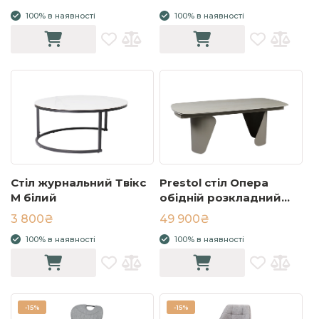
1800/2400x960x780
100% в наявності
100% в наявності
бежевий мат
Стіл журнальний Твікс
Prestol стіл Опера
M білий
обідній розкладний
керамічний
3 800₴
49 900₴
2000/3000х1000х750
100% в наявності
100% в наявності
травертин
-
15%
-
15%