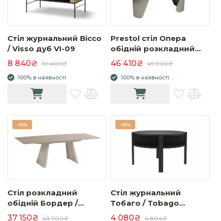
Стіл журнальний Віссо
Prestol стіл Опера
/ Visso дуб VI-09
обідній розкладний
керамічний
8 840₴
46 410₴
10 400₴
49 900₴
2000/3000х1000х750
100% в наявності
100% в наявності
бежевий глянець
-
15%
-
15%
Стіл розкладний
Стіл журнальний
обідній Бордер /
Тобаго / Tobago
Border
чорний
37 150₴
4 080₴
43 700₴
4 804₴