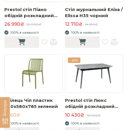
Prestol стіл Піано
Стіл журнальний Еліза /
обідній розкладний
Elissa H35 чорний
керамічний
26 990₴
12 710₴
29 900₴
14 120₴
1400/(300+300)х900х750
100% в наявності
100% в наявності
білий глянець чорні
ноги
-
25%
Стілець Чіл пластик
Prestol стіл Люкс
Фільтри
420x580x785 зелений
обідній розкладний
керамічний
1 260₴
10 430₴
13 900₴
1400/2000х900х760
100% в наявності
100% в наявності
сірий глянець сірі ноги