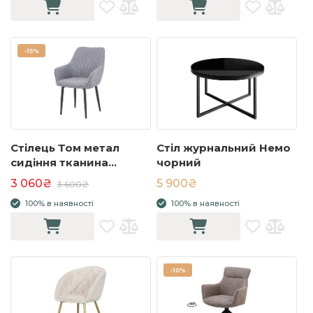
-
15%
Стілець Том метал
Стіл журнальний Немо
сидіння тканина
чорний
580x630x870 сірий
3 060₴
5 900₴
3 600₴
100% в наявності
100% в наявності
-
10%