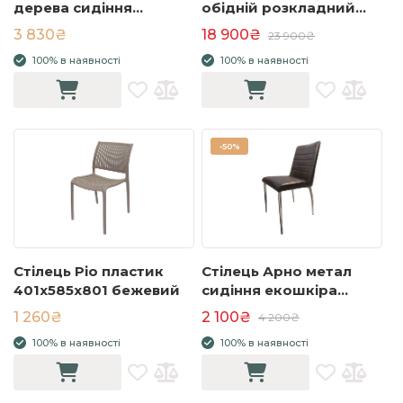
дерева сидіння
обідній розкладний
тканина 480x450x925
1100/1400х1100х750
3 830₴
18 900₴
23 900₴
чорний
білий глянець білі ноги
100% в наявності
100% в наявності
-
50%
Стілець Ріо пластик
Стілець Арно метал
401x585x801 бежевий
сидіння екошкіра
460x580x885
1 260₴
2 100₴
4 200₴
коричневий
100% в наявності
100% в наявності