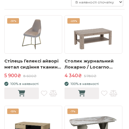
-
31%
-
25%
Стілець Гелексі айворі
Столик журнальний
метал сидіння тканина
Локарно / Locarno
500x550x950 золото
FLOT12
5 900₴
4 340₴
8 600₴
5 780₴
100% в наявності
100% в наявності
-
15%
-
7%