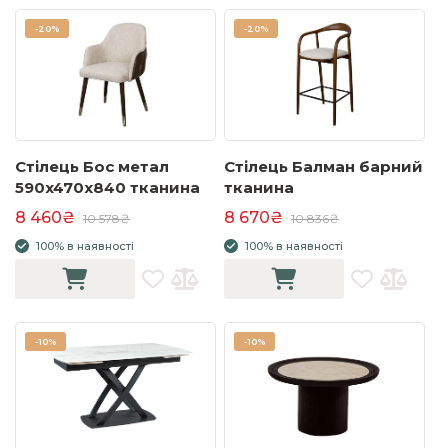
-
20%
-
20%
Стілець Бос метал
Стілець Балман барний
590x470x840 тканина
тканина
8 460₴
8 670₴
10 578₴
10 836₴
100% в наявності
100% в наявності
-
10%
-
10%