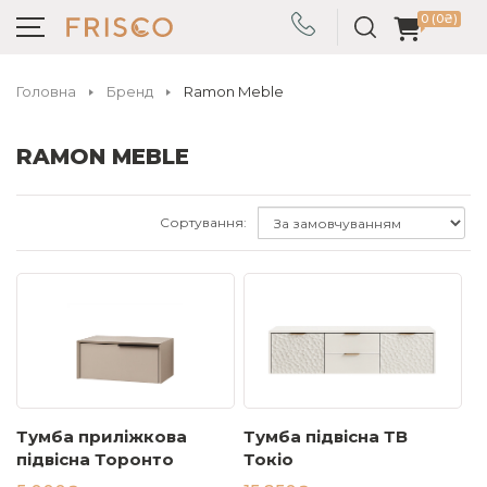
0 (0₴)
Головна
Бренд
Ramon Meble
RAMON MEBLE
Сортування:
Тумба приліжкова
Тумба підвісна ТВ
підвісна Торонто
Токіо