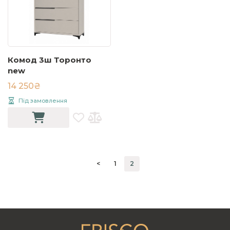
Комод 3ш Торонто
new
14 250₴
Під замовлення
<
1
2