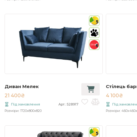
5
5
6
Диван Мелек
Стілець ба
21 400₴
4 100₴
Під замовлення
Арт.: 528917
Під замовле
Розміри: 1720x800x820
Розміри: 460x460
5