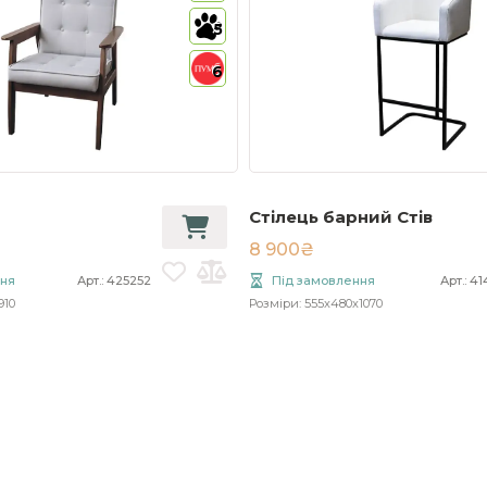
5
6
Стілець барний Стів
8 900₴
ння
Арт.: 425252
Під замовлення
Арт.: 4
910
Розміри: 555x480x1070