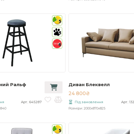
5
5
6
рний Ральф
Диван Блеквелл
24 800₴
ння
Арт.: 645287
Під замовлення
Арт.: 1
x840
Розміри: 2000x870x825
5