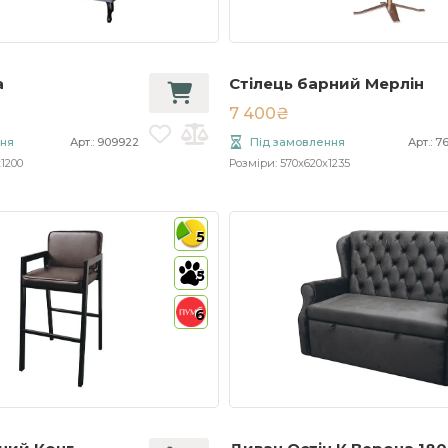
а
Стілець барний Мерлін
7 400₴
ння
Арт.: 909922
Під замовлення
Арт.: 7
x1200
Розміри: 570x620x1235
5
5
6