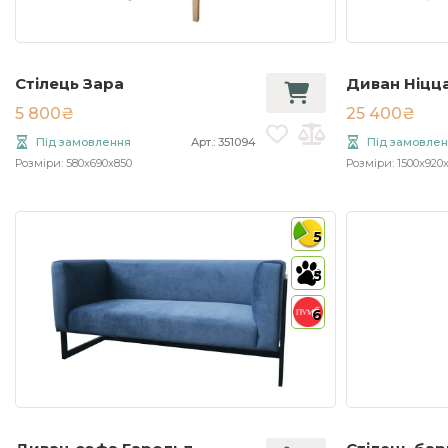
Стілець Зара
Диван Ніцц
5 800₴
25 400₴
Під замовлення
Арт.: 351094
Під замовле
Розміри: 580x690x850
Розміри: 1500x920
5
5
6