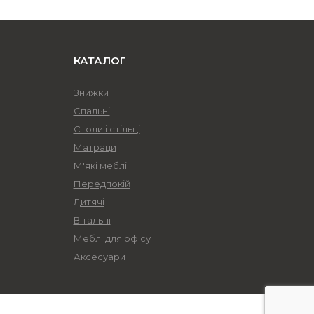
КАТАЛОГ
Знижки
Спальні
Столи і стільці
Матраци
М'які меблі
Передпокій
Дитячі
Вітальні
Меблі для офісу
Аксесуари