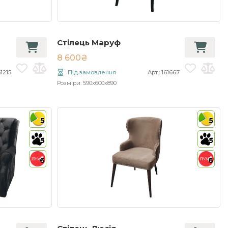
Стілець Маруф
8 600₴
61215
Під замовлення
Арт.: 161667
Розміри: 590x600x890
5
5
5
5
6
6