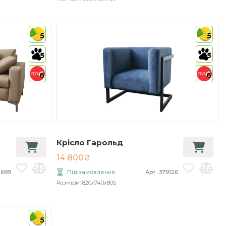
5
5
5
5
6
6
Крісло Гарольд
14 800₴
32689
Під замовлення
Арт.: 379126
Розміри: 820x740x805
5