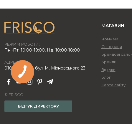
МАГАЗИН
Чому ми
РЕЖИМ РОБОТИ:
Співпраця
Пн.-Пт. 10:00-19:00, Нд. 10:00-18:00
Брендові сало
Бренди
АДРЕСА:
01042, м. Київ, бул. М. Міхновського 23
Відгуки
Блог
Карта сайту
© FRISCO
ВІДГУК ДИРЕКТОРУ