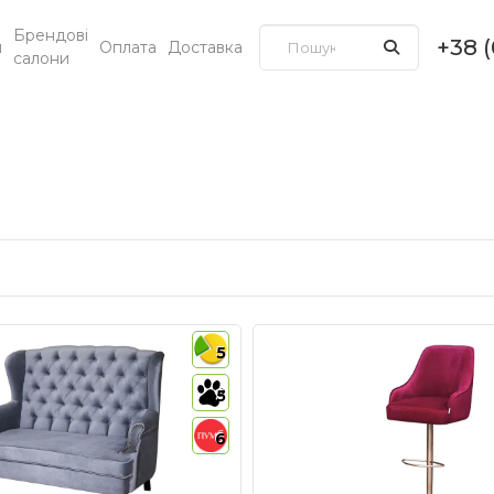
Брендові
+38 
и
Оплата
Доставка
салони
5
5
6