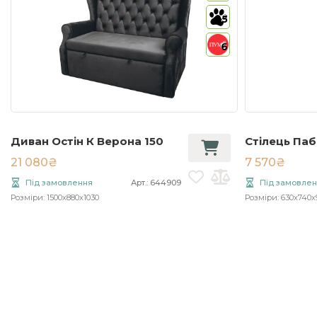
5
6
Диван Остін К Верона 150
Стілець Паб
21 080₴
7 570₴
Під замовлення
Арт.: 644909
Під замовле
Розміри: 1500x880x1030
Розміри: 630x740x