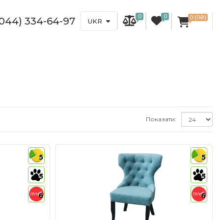
0
0
0 (0₴)
(044) 334-64-97
UKR
Показати:
5
5
5
5
6
6