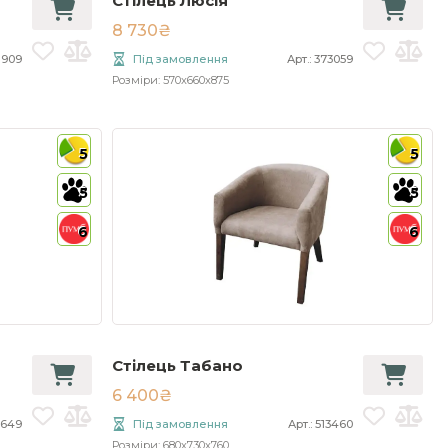
Стілець Люсія
8 730₴
1909
Під замовлення
Арт.: 373059
Розміри: 570x660x875
5
5
5
5
6
6
Стілець Табано
6 400₴
7649
Під замовлення
Арт.: 513460
Розміри: 680x730x760