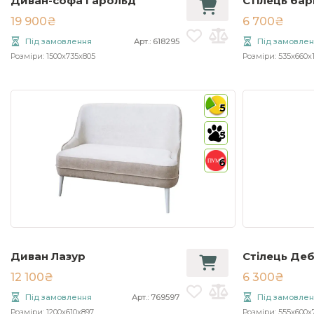
Диван-софа Гарольд
Стілець бар
19 900₴
6 700₴
Під замовлення
Арт.: 618295
Під замовле
Розміри: 1500x735x805
Розміри: 535x660x
5
5
6
Диван Лазур
Стілець Де
12 100₴
6 300₴
Під замовлення
Арт.: 769597
Під замовле
Розміри: 1200x610x897
Розміри: 555x600x