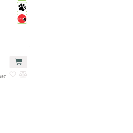
5
6
14891