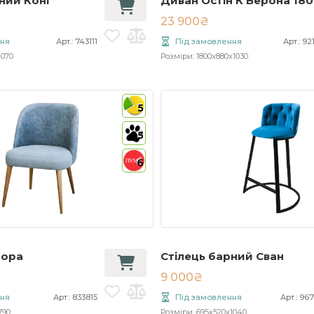
ний Конг
Диван Остін К Верона 180
23 900₴
ння
Арт.: 743111
Під замовлення
Арт.: 92
1070
Розміри: 1800x880x1030
5
5
6
бора
Стілець барний Сван
9 000₴
ння
Арт.: 833815
Під замовлення
Арт.: 96
790
Розміри: 695x520x1040