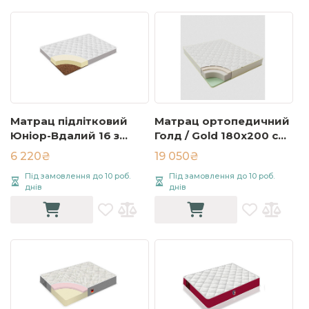
Матрац пiдлiтковий
Матрац ортопедичний
Юнiор-Вдалий 16 з
Голд / Gold 180х200 см
кокосом 80х170 см
Білий
6 220₴
19 050₴
Білий
Під замовлення до 10 роб.
Під замовлення до 10 роб.
днів
днів