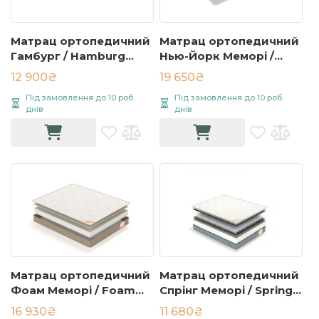
Матрац ортопедичний
Матрац ортопедичний
Гамбург / Hamburg
Нью-Йорк Меморі /
90х200 см Сірий
New York Memory
12 900₴
19 650₴
140х190 см Червоний
Під замовлення до 10 роб.
Під замовлення до 10 роб.
днів
днів
Матрац ортопедичний
Матрац ортопедичний
Фоам Меморі / Foam
Спрінг Меморі / Spring
Memory 200х200 см
Memory 120х200 см
16 930₴
11 680₴