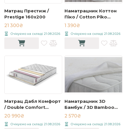
Матрац Престиж /
Наматрацник Коттон
Prestige 160x200
Піко / Cotton Piko
чохол на матрац
21 300₴
1 390₴
160x200
Очікуємо на складі 21.08.2026
Очікуємо на складі 21.08.2026
Матрац Дабл Комфорт
Наматрацник 3D
/ Double Comfort
Бамбук / 3D Bamboo
180x200
чохол на матрац
20 990₴
2 570₴
160x200
Очікуємо на складі 21.08.2026
Очікуємо на складі 21.08.2026