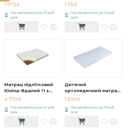
200х200 см Білий
200х200 см Білий
1 072₴
1 115₴
Під замовлення до 10 роб.
Під замовлення до 10 роб.
днів
днів
Матрац пiдлiтковий
Дитячий
Юнiор-Вдалий 11 з
ортопедичний матрац
кокосом 80х160 см
Кідс / Kids 8 60x120 см
4 770₴
1 830₴
Білий
Білий
Під замовлення до 10 роб.
Під замовлення до 10 роб.
днів
днів