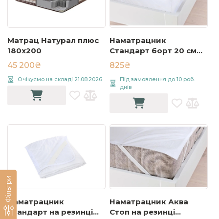
Матрац Натурал плюс
Наматрацник
180x200
Стандарт борт 20 см
160х200 см Білий
45 200₴
825₴
Очікуємо на складі 21.08.2026
Під замовлення до 10 роб.
днів
Фільтри
Наматрацник
Наматрацник Аква
Стандарт на резинці
Стоп на резинці