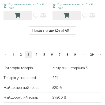
Білий
Білий
Під замовлення до 10 роб.
Під замовлення до 10 роб.
днів
днів
Показати ще (
24
of 691)
...
<
1
2
3
4
5
6
7
8
9
29
>
Категорія товарів
Матраци - сторінка 3
Товарів у наявності
691
Найдешевший товар
520 ₴
Найдорожчий товар
27500 ₴